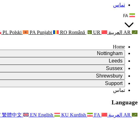
تماس
FA
AR
العربية
UR
Română
RO
Punjabi
PA
Polski
PL
Home
Nottingham
Review
Leeds
رئیس بررسی
Review
Sussex
تیم بررسی مستقل
رئیس بررسی
Review
Shrewsbury
شرایط مرجع
تیم بررسی مستقل
رئیس بررسی
Review
Support
گزارش نهایی بررسی مستقل
شرایط مرجع
تیم بررسی مستقل
شرح وظایف برای بررسی زایمان
سوالات متداول
Leeds
تماس
تماس
شرایط مرجع
اطلاعیه ها
تماس
خدمات منطقه‌ای لیدز
For Families
تماس
Reports
For Families
Nottingham
Language
حمایت روانی از خانواده‌ها
For Families
گزارش نهایی بررسی مستقل
فرآیند بازخورد خانواده
خدمات پشتیبانی روانشناختی خانواده
به‌روزرسانی‌ها برای خانواده‌ها
حمایت روانی از خانواده‌ها
اولین گزارش از نشریه ایندیپندنت ریویو
آخرین به‌روزرسانی‌ها
پشتیبانی بحران سلامت روان
رویدادها
AR
العربية
FA
Kurdish
KU
English
EN
繁體中文
T
به روز رسانی برای خانواده ها
For Families
خبرنامه‌ها
خدمات منطقه‌ای ناتینگهام
For Staff
رویدادها
به‌روزرسانی‌ها
انصراف
National
پشتیبانی از کارکنان
For Staff
رویدادها
خیریه‌های سپسیس
صدای کارکنان
پشتیبانی از کارکنان
حمایت روانی از خانواده‌ها
حمایت از سرطان در دوران بارداری و پیرامون آن
صدای کارکنان