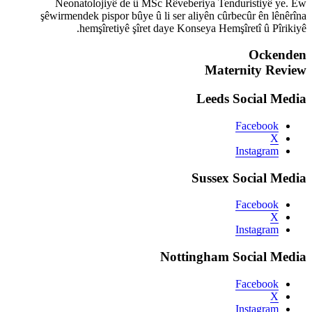
Neonatolojiyê de û MS
şêwirmendek pispor bûye û 
hemşîretiyê şîret