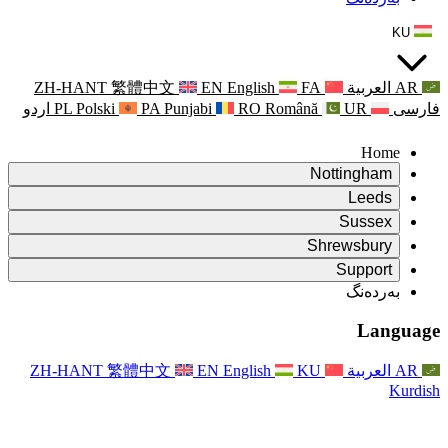
ZH-HANT
繁體中文
EN
Punjabi
PA
Polski
PL
اردو
ۆ
ۆ
Rapora Da
ۆ
یکایەتی
X
Pişt
Rapora d
P
ونی خێزان
Pişt
Rapora Ye
Piştgiri
ZH-HANT
繁體中文
EN
Xizmet
Pişt
یانی و دەوروبەری