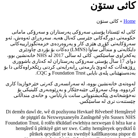
ەرستاران و سەرۆکی مامانی
ل هەیە. سەرەڕای ئەوەش، ئەو
روەردەی خزمەتگوزارییەکانی
کایەتی و منداڵی ساوا (LMNS) دەکات بۆ بۆردی چاودێری
یەکخراوی ساسێکس. کاثی لە ساڵی 2017 لە NHS خانەنشین بوو،
پەرستاران لە کەناری باشووری
یەتی کردنی رێکخراوەکانی دا بۆ
نسەری کەرتی خێرخوازیدا کاری
 بەڕێوەبەری کلینیکی بۆ
ارناباس، و خانەی منداڵانی
Di demên dawî de, wê di pozîs
de piştgirî da Nexweşx
Foundation Trust, û rolên têkild
hemşîretî û pîrikiyê girt s
pîrikek qeydkirî ye 