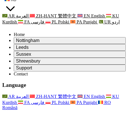
AR
العربية
ZH-HANT
繁體中文
EN
English
KU
Kurdish
FA
فارسی
PL
Polski
PA
Punjabi
UR
اردو
Home
Nottingham
Review
Leeds
Președintele revizuirii
Review
Sussex
Echipa independentă de evaluare
Președintele revizuirii
Review
Shrewsbury
Termeni de referință
Echipa independentă de evaluare
Președintele revizuirii
Raportul final al evaluării independente
Review
Support
Termeni de referință
Echipa independentă de evaluare
Întrebări frecvente
Termeni de referință pentru revizuirea maternității
Contact
Leeds
Contact
Termeni de referință
Contact
Anunţuri
For Families
Servicii regionale Leeds
Contact
For Families
Reports
Sprijin psihologic pentru familii
Nottingham
Language
For Families
Procesul de feedback al familiei
Raportul final al evaluării independente
Actualizări pentru familii
Serviciul de asistență psihologică familială
Sprijin psihologic pentru familii
Ultimele actualizări
Primul raport al evaluării independente
Evenimente
Sprijin în caz de criză în domeniul sănătății mintale
Actualizări pentru familii
AR
العربية
ZH-HANT
繁體中文
EN
English
KU
Buletine informative
For Families
For Staff
Servicii regionale Nottingham
Evenimente
Kurdish
FA
فارسی
PL
Polski
PA
Punjabi
RO
Renunțare
Actualizări
Sprijin pentru personal
National
For Staff
Română
Evenimente
Vocile personalului
Sepsis Charities
Sprijin pentru personal
Sprijin psihologic pentru familii
Suport pentru cancer în timpul și în jurul sarcinii
Vocile personalului
For Staff
Organizații de consiliere profesională
Sprijin pentru personal
Organizațiile naționale pentru pierderea copilului