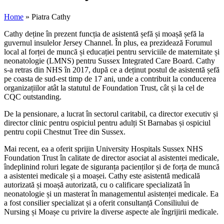
Home
»
Piatra Cathy
Cathy deține în prezent funcția de asistentă șefă și moașă șefă la
guvernul insulelor Jersey Channel. În plus, ea prezidează Forumul
local al forței de muncă și educației pentru serviciile de maternitate și
neonatologie (LMNS) pentru Sussex Integrated Care Board. Cathy
s-a retras din NHS în 2017, după ce a deținut postul de asistentă șefă
pe coasta de sud-est timp de 17 ani, unde a contribuit la conducerea
organizațiilor atât la statutul de Foundation Trust, cât și la cel de
CQC outstanding.
De la pensionare, a lucrat în sectorul caritabil, ca director executiv și
director clinic pentru ospiciul pentru adulți St Barnabas și ospiciul
pentru copii Chestnut Tree din Sussex.
Mai recent, ea a oferit sprijin University Hospitals Sussex NHS
Foundation Trust în calitate de director asociat al asistentei medicale,
îndeplinind roluri legate de siguranța pacienților și de forța de muncă
a asistentei medicale și a moașei. Cathy este asistentă medicală
autorizată și moașă autorizată, cu o calificare specializată în
neonatologie și un masterat în managementul asistenței medicale. Ea
a fost consilier specializat și a oferit consultanță Consiliului de
Nursing și Moașe cu privire la diverse aspecte ale îngrijirii medicale.