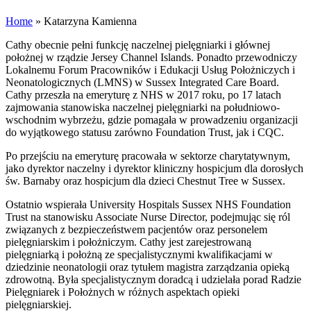
Home
»
Katarzyna Kamienna
Cathy obecnie pełni funkcję naczelnej pielęgniarki i głównej
położnej w rządzie Jersey Channel Islands. Ponadto przewodniczy
Lokalnemu Forum Pracowników i Edukacji Usług Położniczych i
Neonatologicznych (LMNS) w Sussex Integrated Care Board.
Cathy przeszła na emeryturę z NHS w 2017 roku, po 17 latach
zajmowania stanowiska naczelnej pielęgniarki na południowo-
wschodnim wybrzeżu, gdzie pomagała w prowadzeniu organizacji
do wyjątkowego statusu zarówno Foundation Trust, jak i CQC.
Po przejściu na emeryturę pracowała w sektorze charytatywnym,
jako dyrektor naczelny i dyrektor kliniczny hospicjum dla dorosłych
św. Barnaby oraz hospicjum dla dzieci Chestnut Tree w Sussex.
Ostatnio wspierała University Hospitals Sussex NHS Foundation
Trust na stanowisku Associate Nurse Director, podejmując się ról
związanych z bezpieczeństwem pacjentów oraz personelem
pielęgniarskim i położniczym. Cathy jest zarejestrowaną
pielęgniarką i położną ze specjalistycznymi kwalifikacjami w
dziedzinie neonatologii oraz tytułem magistra zarządzania opieką
zdrowotną. Była specjalistycznym doradcą i udzielała porad Radzie
Pielęgniarek i Położnych w różnych aspektach opieki
pielęgniarskiej.