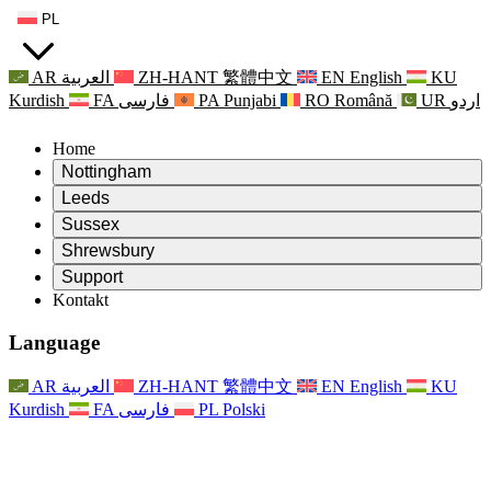
PL
AR
العربية
ZH-HANT
繁體中文
EN
English
KU
Kurdish
FA
فارسی
PA
Punjabi
RO
Română
UR
اردو
Home
Nottingham
Review
Leeds
Przewodniczący Przeglądu
Review
Sussex
Niezależny zespół recenzentów
Przewodniczący Przeglądu
Review
Shrewsbury
Zakres uprawnień
Niezależny zespół recenzentów
Przewodniczący Przeglądu
Raport końcowy z niezależnego przeglądu
Review
Support
Zakres wymagań i obowiązków
Niezależny zespół recenzentów
Często zadawane pytania
Zakres zadań w zakresie oceny macierzyństwa
Kontakt
Leeds
Kontakt
Zakres uprawnień
Kontakt
Anonsy
For Families
Usługi regionalne Leeds
Kontakt
For Families
Reports
Wsparcie psychologiczne dla rodzin
Nottingham
Language
For Families
Proces przekazywania informacji zwrotnych przez rodzinę
Raport końcowy z niezależnego przeglądu
Aktualizacje dla rodzin
Rodzinna Służba Wsparcia Psychologicznego
Wsparcie psychologiczne dla rodzin
Najnowsze informacje
Pierwszy raport z niezależnego przeglądu
Zdarzenia
Wsparcie w sytuacjach kryzysowych związanych ze
Aktualizacje dla rodzin
AR
العربية
ZH-HANT
繁體中文
EN
English
KU
Biuletyny informacyjne
For Families
For Staff
zdrowiem psychicznym
Zdarzenia
Kurdish
FA
فارسی
PL
Polski
Opt Out
Aktualizacje
Wsparcie dla personelu
Usługi regionalne Nottingham
For Staff
Zdarzenia
Głosy personelu
National
Wsparcie dla personelu
Wsparcie psychologiczne dla rodzin
Organizacje charytatywne zajmujące się sepsą
Głosy personelu
For Staff
Wsparcie onkologiczne w czasie ciąży i wokół niej
Wsparcie dla personelu