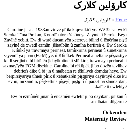
Caroline ji sala 1983an vir ve 
Seroka Tîma Pîrikan, Koordînato
Zayînê xebitî. Ew di warê ducaniy
zayînê de xwedî ezmûn, jêhatîb
Klînîkî ya trawmaya perineal,
zayendî ya jinan (FGM) ye; û Klîn
ku li ser jinên bi birînên jidayik
saxmayîyên FGM disekine. Carolin
debriefs dike û bi jin û ma
berpirsiyariya tîmek pîrik û xeb
ev in; nirxandin, pêşkeftina pîş
Ew bi ezmûnên jinan û encamê