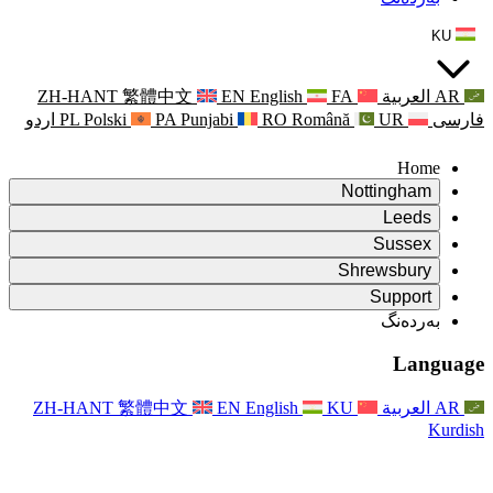
ZH-HANT
繁體中文
EN
Punjabi
PA
Polski
PL
اردو
ۆ
ۆ
Rapora Da
ۆ
یکایەتی
X
Pişt
Rapora d
P
ونی خێزان
Pişt
Rapora Ye
Piştgiri
ZH-HANT
繁體中文
EN
Xizmet
Pişt
یانی و دەوروبەری