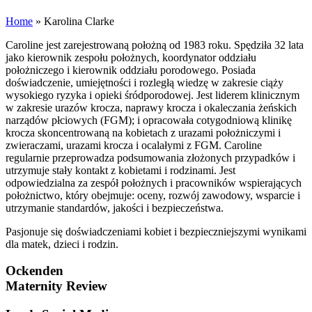
Home
»
Karolina Clarke
Caroline jest zarejestrowaną położną od 1983 roku. Spędziła 32 lata
jako kierownik zespołu położnych, koordynator oddziału
położniczego i kierownik oddziału porodowego. Posiada
doświadczenie, umiejętności i rozległą wiedzę w zakresie ciąży
wysokiego ryzyka i opieki śródporodowej. Jest liderem klinicznym
w zakresie urazów krocza, naprawy krocza i okaleczania żeńskich
narządów płciowych (FGM); i opracowała cotygodniową klinikę
krocza skoncentrowaną na kobietach z urazami położniczymi i
zwieraczami, urazami krocza i ocalałymi z FGM. Caroline
regularnie przeprowadza podsumowania złożonych przypadków i
utrzymuje stały kontakt z kobietami i rodzinami. Jest
odpowiedzialna za zespół położnych i pracowników wspierających
położnictwo, który obejmuje: oceny, rozwój zawodowy, wsparcie i
utrzymanie standardów, jakości i bezpieczeństwa.
Pasjonuje się doświadczeniami kobiet i bezpieczniejszymi wynikami
dla matek, dzieci i rodzin.
Ockenden
Maternity Review