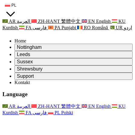
PL
AR
العربية
ZH-HANT
繁體中文
EN
English
KU
Kurdish
FA
فارسی
PA
Punjabi
RO
Română
UR
اردو
Home
Nottingham
Review
Leeds
Przewodniczący Przeglądu
Review
Sussex
Niezależny zespół recenzentów
Przewodniczący Przeglądu
Review
Shrewsbury
Zakres uprawnień
Niezależny zespół recenzentów
Przewodniczący Przeglądu
Raport końcowy z niezależnego przeglądu
Review
Support
Zakres wymagań i obowiązków
Niezależny zespół recenzentów
Często zadawane pytania
Zakres zadań w zakresie oceny macierzyństwa
Kontakt
Leeds
Kontakt
Zakres uprawnień
Kontakt
Anonsy
For Families
Usługi regionalne Leeds
Kontakt
For Families
Reports
Wsparcie psychologiczne dla rodzin
Nottingham
Language
For Families
Proces przekazywania informacji zwrotnych przez rodzinę
Raport końcowy z niezależnego przeglądu
Aktualizacje dla rodzin
Rodzinna Służba Wsparcia Psychologicznego
Wsparcie psychologiczne dla rodzin
Najnowsze informacje
Pierwszy raport z niezależnego przeglądu
Zdarzenia
Wsparcie w sytuacjach kryzysowych związanych ze
Aktualizacje dla rodzin
AR
العربية
ZH-HANT
繁體中文
EN
English
KU
Biuletyny informacyjne
For Families
For Staff
zdrowiem psychicznym
Zdarzenia
Kurdish
FA
فارسی
PL
Polski
Opt Out
Aktualizacje
Wsparcie dla personelu
Usługi regionalne Nottingham
For Staff
Zdarzenia
Głosy personelu
National
Wsparcie dla personelu
Wsparcie psychologiczne dla rodzin
Organizacje charytatywne zajmujące się sepsą
Głosy personelu
For Staff
Wsparcie onkologiczne w czasie ciąży i wokół niej
Wsparcie dla personelu