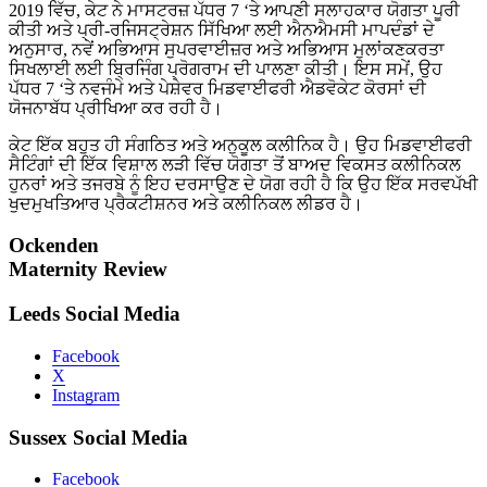
2019 ਵਿੱਚ, ਕੇਟ ਨੇ ਮਾਸਟਰਜ਼ ਪੱਧਰ 7 ‘ਤੇ ਆਪਣੀ ਸਲਾਹਕਾਰ ਯੋਗਤਾ ਪੂਰੀ
ਕੀਤੀ ਅਤੇ ਪ੍ਰੀ-ਰਜਿਸਟ੍ਰੇਸ਼ਨ ਸਿੱਖਿਆ ਲਈ ਐਨਐਮਸੀ ਮਾਪਦੰਡਾਂ ਦੇ
ਅਨੁਸਾਰ, ਨਵੇਂ ਅਭਿਆਸ ਸੁਪਰਵਾਈਜ਼ਰ ਅਤੇ ਅਭਿਆਸ ਮੁਲਾਂਕਣਕਰਤਾ
ਸਿਖਲਾਈ ਲਈ ਬ੍ਰਿਜਿੰਗ ਪ੍ਰੋਗਰਾਮ ਦੀ ਪਾਲਣਾ ਕੀਤੀ। ਇਸ ਸਮੇਂ, ਉਹ
ਪੱਧਰ 7 ‘ਤੇ ਨਵਜੰਮੇ ਅਤੇ ਪੇਸ਼ੇਵਰ ਮਿਡਵਾਈਫਰੀ ਐਡਵੋਕੇਟ ਕੋਰਸਾਂ ਦੀ
ਯੋਜਨਾਬੱਧ ਪ੍ਰੀਖਿਆ ਕਰ ਰਹੀ ਹੈ।
ਕੇਟ ਇੱਕ ਬਹੁਤ ਹੀ ਸੰਗਠਿਤ ਅਤੇ ਅਨੁਕੂਲ ਕਲੀਨਿਕ ਹੈ। ਉਹ ਮਿਡਵਾਈਫਰੀ
ਸੈਟਿੰਗਾਂ ਦੀ ਇੱਕ ਵਿਸ਼ਾਲ ਲੜੀ ਵਿੱਚ ਯੋਗਤਾ ਤੋਂ ਬਾਅਦ ਵਿਕਸਤ ਕਲੀਨਿਕਲ
ਹੁਨਰਾਂ ਅਤੇ ਤਜਰਬੇ ਨੂੰ ਇਹ ਦਰਸਾਉਣ ਦੇ ਯੋਗ ਰਹੀ ਹੈ ਕਿ ਉਹ ਇੱਕ ਸਰਵਪੱਖੀ
ਖੁਦਮੁਖਤਿਆਰ ਪ੍ਰੈਕਟੀਸ਼ਨਰ ਅਤੇ ਕਲੀਨਿਕਲ ਲੀਡਰ ਹੈ।
Ockenden
Maternity Review
Leeds Social Media
Facebook
X
Instagram
Sussex Social Media
Facebook