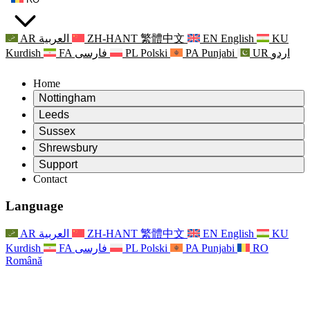
AR
العربية
ZH-HANT
繁體中文
EN
English
KU
Kurdish
FA
فارسی
PL
Polski
PA
Punjabi
UR
اردو
Home
Nottingham
Review
Leeds
Președintele revizuirii
Review
Sussex
Echipa independentă de evaluare
Președintele revizuirii
Review
Shrewsbury
Termeni de referință
Echipa independentă de evaluare
Președintele revizuirii
Raportul final al evaluării independente
Review
Support
Termeni de referință
Echipa independentă de evaluare
Întrebări frecvente
Termeni de referință pentru revizuirea maternității
Contact
Leeds
Contact
Termeni de referință
Contact
Anunţuri
For Families
Servicii regionale Leeds
Contact
For Families
Reports
Sprijin psihologic pentru familii
Nottingham
Language
For Families
Procesul de feedback al familiei
Raportul final al evaluării independente
Actualizări pentru familii
Serviciul de asistență psihologică familială
Sprijin psihologic pentru familii
Ultimele actualizări
Primul raport al evaluării independente
Evenimente
Sprijin în caz de criză în domeniul sănătății mintale
Actualizări pentru familii
AR
العربية
ZH-HANT
繁體中文
EN
English
KU
Buletine informative
For Families
For Staff
Servicii regionale Nottingham
Evenimente
Kurdish
FA
فارسی
PL
Polski
PA
Punjabi
RO
Renunțare
Actualizări
Sprijin pentru personal
National
For Staff
Română
Evenimente
Vocile personalului
Sepsis Charities
Sprijin pentru personal
Sprijin psihologic pentru familii
Suport pentru cancer în timpul și în jurul sarcinii
Vocile personalului
For Staff
Organizații de consiliere profesională
Sprijin pentru personal
Organizațiile naționale pentru pierderea copilului