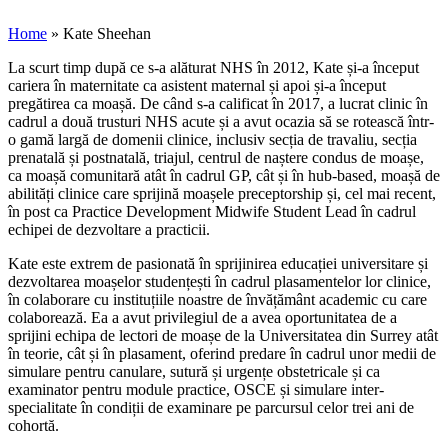
Home
»
Kate Sheehan
La scurt timp după ce s-a alăturat NHS în 2012, Kate și-a început
cariera în maternitate ca asistent maternal și apoi și-a început
pregătirea ca moașă. De când s-a calificat în 2017, a lucrat clinic în
cadrul a două trusturi NHS acute și a avut ocazia să se rotească într-
o gamă largă de domenii clinice, inclusiv secția de travaliu, secția
prenatală și postnatală, triajul, centrul de naștere condus de moașe,
ca moașă comunitară atât în cadrul GP, cât și în hub-based, moașă de
abilități clinice care sprijină moașele preceptorship și, cel mai recent,
în post ca Practice Development Midwife Student Lead în cadrul
echipei de dezvoltare a practicii.
Kate este extrem de pasionată în sprijinirea educației universitare și
dezvoltarea moașelor studențești în cadrul plasamentelor lor clinice,
în colaborare cu instituțiile noastre de învățământ academic cu care
colaborează. Ea a avut privilegiul de a avea oportunitatea de a
sprijini echipa de lectori de moașe de la Universitatea din Surrey atât
în teorie, cât și în plasament, oferind predare în cadrul unor medii de
simulare pentru canulare, sutură și urgențe obstetricale și ca
examinator pentru module practice, OSCE și simulare inter-
specialitate în condiții de examinare pe parcursul celor trei ani de
cohortă.