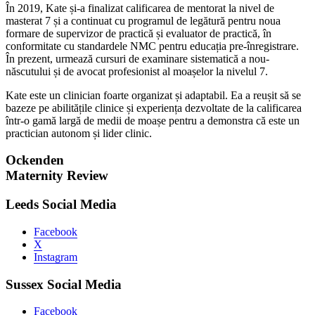
În 2019, Kate și-a finalizat calificarea de mentorat la nivel de
masterat 7 și a continuat cu programul de legătură pentru noua
formare de supervizor de practică și evaluator de practică, în
conformitate cu standardele NMC pentru educația pre-înregistrare.
În prezent, urmează cursuri de examinare sistematică a nou-
născutului și de avocat profesionist al moașelor la nivelul 7.
Kate este un clinician foarte organizat și adaptabil. Ea a reușit să se
bazeze pe abilitățile clinice și experiența dezvoltate de la calificarea
într-o gamă largă de medii de moașe pentru a demonstra că este un
practician autonom și lider clinic.
Ockenden
Maternity Review
Leeds Social Media
Facebook
X
Instagram
Sussex Social Media
Facebook