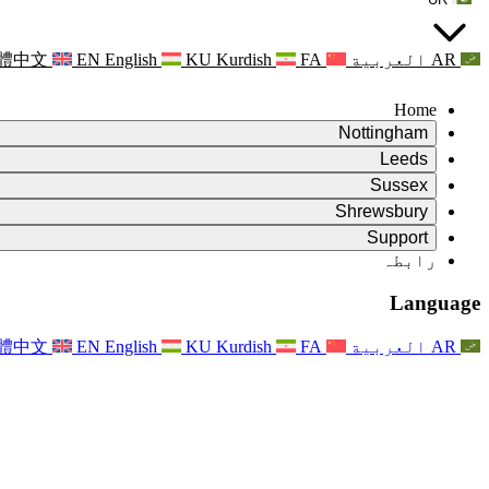
AR
العربية
FA
Kurdish
KU
English
EN
體中文
Home
Nottingham
Review
Leeds
جائزہ کے چیئرمین
Review
Sussex
آزاد جائزہ ٹیم
جائزہ کے چیئرمین
Review
Shrewsbury
حوالہ جات کی شرائط
آزاد جائزہ ٹیم
جائزہ کے چیئرمین
Review
آزاد جائزہ کی حتمی رپورٹ
Support
حوالہ کی شرائط
آزاد جائزہ ٹیم
اکثر پوچھے گئے سوالات
زچگی کے جائزے کے لئے حوالہ کی شرائط
Leeds
رابطہ
رابطہ
حوالہ جات کی شرائط
رابطہ
اعلانات
For Families
علاقائی خدمات لیڈز
رابطہ
For Families
Reports
Nottingham
خاندانوں کے لیے نفسیاتی معاونت
Language
For Families
فیملی فیڈ بیک کا عمل
آزاد جائزہ کی حتمی رپورٹ
فیملیز کے لیے اپڈیٹس
خاندانی نفسیاتی مدد کی خدمت
خاندانوں کے لیے نفسیاتی معاونت
تازہ ترین اپ ڈیٹس
آزاد جائزہ کی پہلی رپورٹ
واقعات
دماغی صحت کے بحران کی حمایت
خاندانوں کے لئے تازہ ترین معلومات
AR
العربية
FA
Kurdish
KU
English
EN
體中文
خبرنامے
For Families
For Staff
علاقائی خدمات ناٹنگھم
واقعات
اپڈیٹس
آپٹ آؤٹ کریں۔
National
عملے کے لئے مدد
For Staff
واقعات
اسٹاف وائسز
سیپسس چیریٹیز
عملے کے لئے مدد
خاندانوں کے لیے نفسیاتی معاونت
حمل کے دوران اور اس کے آس پاس کینسر کی مدد
اسٹاف وائسز
For Staff
پیشہ ورانہ مشاورتی تنظیمیں
عملے کے لئے مدد
بچوں کے ضیاع کی قومی تنظیمیں
Other
جب کسی بچے کو معذوری ہو تو خاندانوں کی مدد