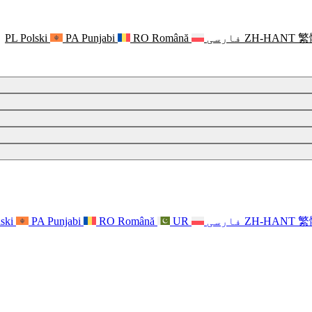
繁
ZH-HANT
فارسی
Română
RO
Punjabi
PA
Polski
PL
繁
ZH-HANT
فارسی
UR
Română
RO
Punjabi
PA
ski