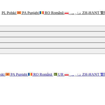
繁
ZH-HANT
فارسی
Română
RO
Punjabi
PA
Polski
PL
繁
ZH-HANT
فارسی
UR
Română
RO
Punjabi
PA
ski