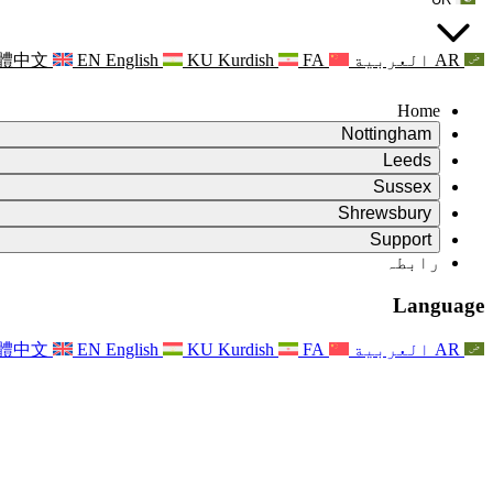
AR
العربية
FA
Kurdish
KU
English
EN
體中文
Home
Nottingham
Review
Leeds
جائزہ کے چیئرمین
Review
Sussex
آزاد جائزہ ٹیم
جائزہ کے چیئرمین
Review
Shrewsbury
حوالہ جات کی شرائط
آزاد جائزہ ٹیم
جائزہ کے چیئرمین
Review
آزاد جائزہ کی حتمی رپورٹ
Support
حوالہ کی شرائط
آزاد جائزہ ٹیم
اکثر پوچھے گئے سوالات
زچگی کے جائزے کے لئے حوالہ کی شرائط
Leeds
رابطہ
رابطہ
حوالہ جات کی شرائط
رابطہ
اعلانات
For Families
علاقائی خدمات لیڈز
رابطہ
For Families
Reports
Nottingham
خاندانوں کے لیے نفسیاتی معاونت
Language
For Families
فیملی فیڈ بیک کا عمل
آزاد جائزہ کی حتمی رپورٹ
فیملیز کے لیے اپڈیٹس
خاندانی نفسیاتی مدد کی خدمت
خاندانوں کے لیے نفسیاتی معاونت
تازہ ترین اپ ڈیٹس
آزاد جائزہ کی پہلی رپورٹ
واقعات
دماغی صحت کے بحران کی حمایت
خاندانوں کے لئے تازہ ترین معلومات
AR
العربية
FA
Kurdish
KU
English
EN
體中文
خبرنامے
For Families
For Staff
علاقائی خدمات ناٹنگھم
واقعات
اپڈیٹس
آپٹ آؤٹ کریں۔
National
عملے کے لئے مدد
For Staff
واقعات
اسٹاف وائسز
سیپسس چیریٹیز
عملے کے لئے مدد
خاندانوں کے لیے نفسیاتی معاونت
حمل کے دوران اور اس کے آس پاس کینسر کی مدد
اسٹاف وائسز
For Staff
پیشہ ورانہ مشاورتی تنظیمیں
عملے کے لئے مدد
بچوں کے ضیاع کی قومی تنظیمیں
Other
جب کسی بچے کو معذوری ہو تو خاندانوں کی مدد