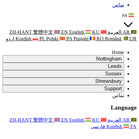
ZH-HANT
繁體中文
EN
اردو
Kurdish
PL
Polski
P
گ
شرح 
گ
خدمات پش
به
اولین گزار
پ
ZH-HANT
繁體中文
EN
ب