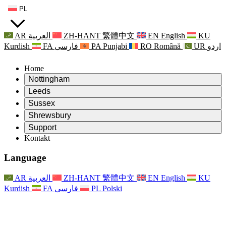
PL
AR
العربية
ZH-HANT
繁體中文
EN
English
KU
Kurdish
FA
فارسی
PA
Punjabi
RO
Română
UR
اردو
Home
Nottingham
Review
Leeds
Przewodniczący Przeglądu
Review
Sussex
Niezależny zespół recenzentów
Przewodniczący Przeglądu
Review
Shrewsbury
Zakres uprawnień
Niezależny zespół recenzentów
Przewodniczący Przeglądu
Raport końcowy z niezależnego przeglądu
Review
Support
Zakres wymagań i obowiązków
Niezależny zespół recenzentów
Często zadawane pytania
Zakres zadań w zakresie oceny macierzyństwa
Kontakt
Leeds
Kontakt
Zakres uprawnień
Kontakt
Anonsy
For Families
Usługi regionalne Leeds
Kontakt
For Families
Reports
Wsparcie psychologiczne dla rodzin
Nottingham
Language
For Families
Proces przekazywania informacji zwrotnych przez rodzinę
Raport końcowy z niezależnego przeglądu
Aktualizacje dla rodzin
Rodzinna Służba Wsparcia Psychologicznego
Wsparcie psychologiczne dla rodzin
Najnowsze informacje
Pierwszy raport z niezależnego przeglądu
Zdarzenia
Wsparcie w sytuacjach kryzysowych związanych ze
Aktualizacje dla rodzin
AR
العربية
ZH-HANT
繁體中文
EN
English
KU
Biuletyny informacyjne
For Families
For Staff
zdrowiem psychicznym
Zdarzenia
Kurdish
FA
فارسی
PL
Polski
Opt Out
Aktualizacje
Wsparcie dla personelu
Usługi regionalne Nottingham
For Staff
Zdarzenia
Głosy personelu
National
Wsparcie dla personelu
Wsparcie psychologiczne dla rodzin
Organizacje charytatywne zajmujące się sepsą
Głosy personelu
For Staff
Wsparcie onkologiczne w czasie ciąży i wokół niej
Wsparcie dla personelu