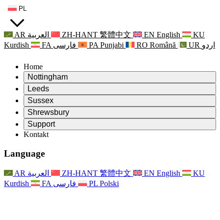
PL
AR
العربية
ZH-HANT
繁體中文
EN
English
KU
Kurdish
FA
فارسی
PA
Punjabi
RO
Română
UR
اردو
Home
Nottingham
Review
Leeds
Przewodniczący Przeglądu
Review
Sussex
Niezależny zespół recenzentów
Przewodniczący Przeglądu
Review
Shrewsbury
Zakres uprawnień
Niezależny zespół recenzentów
Przewodniczący Przeglądu
Raport końcowy z niezależnego przeglądu
Review
Support
Zakres wymagań i obowiązków
Niezależny zespół recenzentów
Często zadawane pytania
Zakres zadań w zakresie oceny macierzyństwa
Kontakt
Leeds
Kontakt
Zakres uprawnień
Kontakt
Anonsy
For Families
Usługi regionalne Leeds
Kontakt
For Families
Reports
Wsparcie psychologiczne dla rodzin
Nottingham
Language
For Families
Proces przekazywania informacji zwrotnych przez rodzinę
Raport końcowy z niezależnego przeglądu
Aktualizacje dla rodzin
Rodzinna Służba Wsparcia Psychologicznego
Wsparcie psychologiczne dla rodzin
Najnowsze informacje
Pierwszy raport z niezależnego przeglądu
Zdarzenia
Wsparcie w sytuacjach kryzysowych związanych ze
Aktualizacje dla rodzin
AR
العربية
ZH-HANT
繁體中文
EN
English
KU
Biuletyny informacyjne
For Families
For Staff
zdrowiem psychicznym
Zdarzenia
Kurdish
FA
فارسی
PL
Polski
Opt Out
Aktualizacje
Wsparcie dla personelu
Usługi regionalne Nottingham
For Staff
Zdarzenia
Głosy personelu
National
Wsparcie dla personelu
Wsparcie psychologiczne dla rodzin
Organizacje charytatywne zajmujące się sepsą
Głosy personelu
For Staff
Wsparcie onkologiczne w czasie ciąży i wokół niej
Wsparcie dla personelu