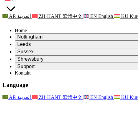
AR
العربية
ZH-HANT
繁體中文
EN
English
KU
Kur
Home
Nottingham
Review
Leeds
Przewodniczący Przeglądu
Review
Sussex
Niezależny zespół recenzentów
Przewodniczący Przeglądu
Review
Shrewsbury
Zakres uprawnień
Niezależny zespół recenzentów
Przewodniczący Przeglądu
Raport końcowy z niezależnego przeglądu
Review
Support
Zakres wymagań i obowiązków
Niezależny zespół recenzentów
Często zadawane pytania
Zakres zadań w zakresie oceny macierzyństwa
Kontakt
Leeds
Kontakt
Zakres uprawnień
Kontakt
Anonsy
For Families
Usługi regionalne Leeds
Kontakt
For Families
Reports
Wsparcie psychologiczne dla rodzin
Nottingham
Language
For Families
Proces przekazywania informacji zwrotnych przez rodzinę
Raport końcowy z niezależnego przeglądu
Aktualizacje dla rodzin
Rodzinna Służba Wsparcia Psychologicznego
Wsparcie psychologiczne dla rodzin
Najnowsze informacje
Pierwszy raport z niezależnego przeglądu
Zdarzenia
Wsparcie w sytuacjach kryzysowych związanych ze zdrowiem
Aktualizacje dla rodzin
AR
العربية
ZH-HANT
繁體中文
EN
English
KU
Kur
Biuletyny informacyjne
For Families
For Staff
Usługi regionalne Nottingham
Zdarzenia
Opt Out
Aktualizacje
Wsparcie dla personelu
National
For Staff
Zdarzenia
Głosy personelu
Organizacje charytatywne zajmujące się sepsą
Wsparcie dla personelu
Wsparcie psychologiczne dla rodzin
Wsparcie onkologiczne w czasie ciąży i wokół niej
Głosy personelu
For Staff
Organizacje doradztwa zawodowego
Wsparcie dla personelu
Krajowe organizacje zajmujące się utratą dziecka
Other
Wsparcie dla rodzin, gdy dziecko jest niepełnosprawne
GMC i NMC