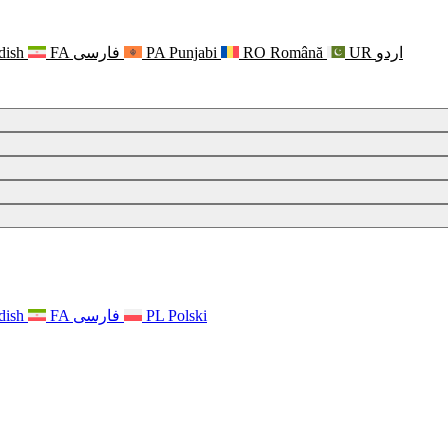
dish
FA
فارسی
PA
Punjabi
RO
Română
UR
اردو
 psychicznym
dish
FA
فارسی
PL
Polski