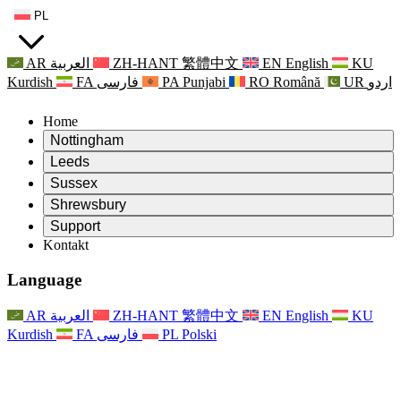
PL
AR
العربية
ZH-HANT
繁體中文
EN
English
KU
Kurdish
FA
فارسی
PA
Punjabi
RO
Română
UR
اردو
Home
Nottingham
Review
Leeds
Przewodniczący Przeglądu
Review
Sussex
Niezależny zespół recenzentów
Przewodniczący Przeglądu
Review
Shrewsbury
Zakres uprawnień
Niezależny zespół recenzentów
Przewodniczący Przeglądu
Raport końcowy z niezależnego przeglądu
Review
Support
Zakres wymagań i obowiązków
Niezależny zespół recenzentów
Często zadawane pytania
Zakres zadań w zakresie oceny macierzyństwa
Kontakt
Leeds
Kontakt
Zakres uprawnień
Kontakt
Anonsy
For Families
Usługi regionalne Leeds
Kontakt
For Families
Reports
Wsparcie psychologiczne dla rodzin
Nottingham
Language
For Families
Proces przekazywania informacji zwrotnych przez rodzinę
Raport końcowy z niezależnego przeglądu
Aktualizacje dla rodzin
Rodzinna Służba Wsparcia Psychologicznego
Wsparcie psychologiczne dla rodzin
Najnowsze informacje
Pierwszy raport z niezależnego przeglądu
Zdarzenia
Wsparcie w sytuacjach kryzysowych związanych ze
Aktualizacje dla rodzin
AR
العربية
ZH-HANT
繁體中文
EN
English
KU
Biuletyny informacyjne
For Families
For Staff
zdrowiem psychicznym
Zdarzenia
Kurdish
FA
فارسی
PL
Polski
Opt Out
Aktualizacje
Wsparcie dla personelu
Usługi regionalne Nottingham
For Staff
Zdarzenia
Głosy personelu
National
Wsparcie dla personelu
Wsparcie psychologiczne dla rodzin
Organizacje charytatywne zajmujące się sepsą
Głosy personelu
For Staff
Wsparcie onkologiczne w czasie ciąży i wokół niej
Wsparcie dla personelu