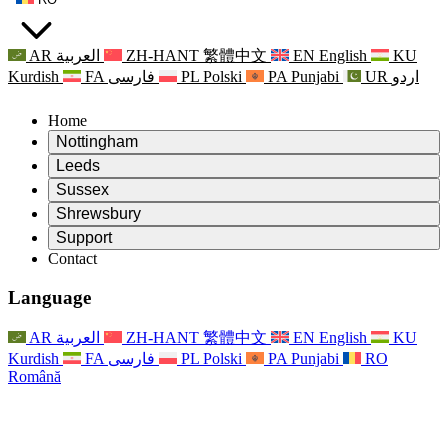
AR
العربية
ZH-HANT
繁體中文
EN
English
KU
Kurdish
FA
فارسی
PL
Polski
PA
Punjabi
UR
اردو
Home
Nottingham
Review
Leeds
Președintele revizuirii
Review
Sussex
Echipa independentă de evaluare
Președintele revizuirii
Review
Shrewsbury
Termeni de referință
Echipa independentă de evaluare
Președintele revizuirii
Raportul final al evaluării independente
Review
Support
Termeni de referință
Echipa independentă de evaluare
Întrebări frecvente
Termeni de referință pentru revizuirea maternității
Contact
Leeds
Contact
Termeni de referință
Contact
Anunţuri
For Families
Servicii regionale Leeds
Contact
For Families
Reports
Sprijin psihologic pentru familii
Nottingham
Language
For Families
Procesul de feedback al familiei
Raportul final al evaluării independente
Actualizări pentru familii
Serviciul de asistență psihologică familială
Sprijin psihologic pentru familii
Ultimele actualizări
Primul raport al evaluării independente
Evenimente
Sprijin în caz de criză în domeniul sănătății mintale
Actualizări pentru familii
AR
العربية
ZH-HANT
繁體中文
EN
English
KU
Buletine informative
For Families
For Staff
Servicii regionale Nottingham
Evenimente
Kurdish
FA
فارسی
PL
Polski
PA
Punjabi
RO
Renunțare
Actualizări
Sprijin pentru personal
National
For Staff
Română
Evenimente
Vocile personalului
Sepsis Charities
Sprijin pentru personal
Sprijin psihologic pentru familii
Suport pentru cancer în timpul și în jurul sarcinii
Vocile personalului
For Staff
Organizații de consiliere profesională
Sprijin pentru personal
Organizațiile naționale pentru pierderea copilului