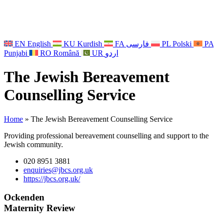
EN
English
KU
Kurdish
FA
فارسی
PL
Polski
PA
Punjabi
RO
Română
UR
اردو
The Jewish Bereavement
Counselling Service
Home
»
The Jewish Bereavement Counselling Service
Providing professional bereavement counselling and support to the
Jewish community.
020 8951 3881
enquiries@jbcs.org.uk
https://jbcs.org.uk/
Ockenden
Maternity Review