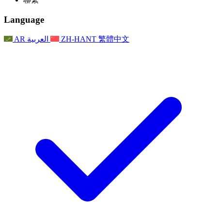
常見問題
聯繫
職權範圍
公告
利茲地區服務
聯繫
For Families
聯繫
Reports
Nottingham
Language
For Families
家庭心理支持
For Families
獨立審查的最終報告
家庭心理支援服務
家庭回饋流程
家庭更新
家庭心理支持
獨立審查報告的首次報告
心理健康危機支援
AR
العربية
ZH-HANT
繁體中文
最新消息
事件
家庭更新
For Families
諾丁漢區域服務
電子報
For Staff
事件
更新
National
退出
員工支援
For Staff
敗血症慈善機構
事件
員工之聲
員工支援
懷孕期間和懷孕前後的癌症支援
家庭心理支持
員工之聲
專業諮詢機構
For Staff
全國嬰兒丟失組織
員工支援
為兒童殘疾時的家庭提供支援
Other
全國兄弟姐妹支援
GMC與NMC
全國喪親援助
基於信仰的喪親支援
對於父親