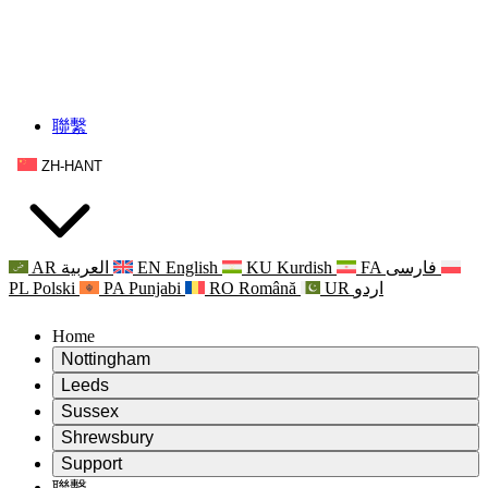
聯繫
ZH-HANT
AR
العربية
EN
English
KU
Kurdish
FA
فارسی
PL
Polski
PA
Punjabi
RO
Română
UR
اردو
Home
Nottingham
Review
Leeds
評審主席
Review
Sussex
獨立審核小組
評審主席
Review
Shrewsbury
職權範圍
獨立審核小組
評審主席
Review
Support
獨立審查最終報告
職權範圍
獨立審核小組
產科複查的職權範圍
Leeds
聯繫