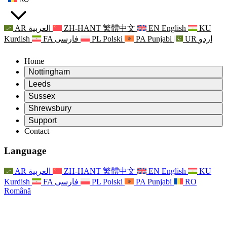
AR
العربية
ZH-HANT
繁體中文
EN
English
KU
Kurdish
FA
فارسی
PL
Polski
PA
Punjabi
UR
اردو
Home
Nottingham
Review
Leeds
Președintele revizuirii
Review
Sussex
Echipa independentă de evaluare
Președintele revizuirii
Review
Shrewsbury
Termeni de referință
Echipa independentă de evaluare
Președintele revizuirii
Raportul final al evaluării independente
Review
Support
Termeni de referință
Echipa independentă de evaluare
Întrebări frecvente
Termeni de referință pentru revizuirea maternității
Contact
Leeds
Contact
Termeni de referință
Contact
Anunţuri
For Families
Servicii regionale Leeds
Contact
For Families
Reports
Sprijin psihologic pentru familii
Nottingham
Language
For Families
Procesul de feedback al familiei
Raportul final al evaluării independente
Actualizări pentru familii
Serviciul de asistență psihologică familială
Sprijin psihologic pentru familii
Ultimele actualizări
Primul raport al evaluării independente
Evenimente
Sprijin în caz de criză în domeniul sănătății mintale
Actualizări pentru familii
AR
العربية
ZH-HANT
繁體中文
EN
English
KU
Buletine informative
For Families
For Staff
Servicii regionale Nottingham
Evenimente
Kurdish
FA
فارسی
PL
Polski
PA
Punjabi
RO
Renunțare
Actualizări
Sprijin pentru personal
National
For Staff
Română
Evenimente
Vocile personalului
Sepsis Charities
Sprijin pentru personal
Sprijin psihologic pentru familii
Suport pentru cancer în timpul și în jurul sarcinii
Vocile personalului
For Staff
Organizații de consiliere profesională
Sprijin pentru personal
Organizațiile naționale pentru pierderea copilului