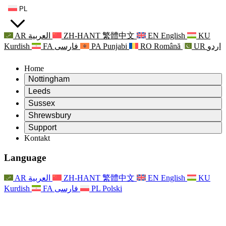
PL
AR
العربية
ZH-HANT
繁體中文
EN
English
KU
Kurdish
FA
فارسی
PA
Punjabi
RO
Română
UR
اردو
Home
Nottingham
Review
Leeds
Przewodniczący Przeglądu
Review
Sussex
Niezależny zespół recenzentów
Przewodniczący Przeglądu
Review
Shrewsbury
Zakres uprawnień
Niezależny zespół recenzentów
Przewodniczący Przeglądu
Raport końcowy z niezależnego przeglądu
Review
Support
Zakres wymagań i obowiązków
Niezależny zespół recenzentów
Często zadawane pytania
Zakres zadań w zakresie oceny macierzyństwa
Kontakt
Leeds
Kontakt
Zakres uprawnień
Kontakt
Anonsy
For Families
Usługi regionalne Leeds
Kontakt
For Families
Reports
Wsparcie psychologiczne dla rodzin
Nottingham
Language
For Families
Proces przekazywania informacji zwrotnych przez rodzinę
Raport końcowy z niezależnego przeglądu
Aktualizacje dla rodzin
Rodzinna Służba Wsparcia Psychologicznego
Wsparcie psychologiczne dla rodzin
Najnowsze informacje
Pierwszy raport z niezależnego przeglądu
Zdarzenia
Wsparcie w sytuacjach kryzysowych związanych ze
Aktualizacje dla rodzin
AR
العربية
ZH-HANT
繁體中文
EN
English
KU
Biuletyny informacyjne
For Families
For Staff
zdrowiem psychicznym
Zdarzenia
Kurdish
FA
فارسی
PL
Polski
Opt Out
Aktualizacje
Wsparcie dla personelu
Usługi regionalne Nottingham
For Staff
Zdarzenia
Głosy personelu
National
Wsparcie dla personelu
Wsparcie psychologiczne dla rodzin
Organizacje charytatywne zajmujące się sepsą
Głosy personelu
For Staff
Wsparcie onkologiczne w czasie ciąży i wokół niej
Wsparcie dla personelu