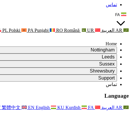
تماس
FA
AR
العربية
UR
Română
RO
Punjabi
PA
Polski
PL
Home
Nottingham
Review
Leeds
رئیس بررسی
Review
Sussex
تیم بررسی مستقل
رئیس بررسی
Review
Shrewsbury
شرایط مرجع
تیم بررسی مستقل
رئیس بررسی
Review
Support
گزارش نهایی بررسی مستقل
شرایط مرجع
تیم بررسی مستقل
شرح وظایف برای بررسی زایمان
سوالات متداول
Leeds
تماس
تماس
شرایط مرجع
اطلاعیه ها
تماس
خدمات منطقه‌ای لیدز
For Families
تماس
Reports
For Families
Nottingham
Language
حمایت روانی از خانواده‌ها
For Families
گزارش نهایی بررسی مستقل
فرآیند بازخورد خانواده
خدمات پشتیبانی روانشناختی خانواده
به‌روزرسانی‌ها برای خانواده‌ها
حمایت روانی از خانواده‌ها
اولین گزارش از نشریه ایندیپندنت ریویو
آخرین به‌روزرسانی‌ها
پشتیبانی بحران سلامت روان
رویدادها
AR
العربية
FA
Kurdish
KU
English
EN
繁體中文
T
به روز رسانی برای خانواده ها
For Families
خبرنامه‌ها
خدمات منطقه‌ای ناتینگهام
For Staff
رویدادها
به‌روزرسانی‌ها
انصراف
National
پشتیبانی از کارکنان
For Staff
رویدادها
خیریه‌های سپسیس
صدای کارکنان
پشتیبانی از کارکنان
حمایت روانی از خانواده‌ها
حمایت از سرطان در دوران بارداری و پیرامون آن
صدای کارکنان