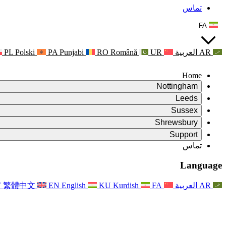
تماس
FA
AR
العربية
UR
Română
RO
Punjabi
PA
Polski
PL
Home
Nottingham
Review
Leeds
رئیس بررسی
Review
Sussex
تیم بررسی مستقل
رئیس بررسی
Review
Shrewsbury
شرایط مرجع
تیم بررسی مستقل
رئیس بررسی
Review
Support
گزارش نهایی بررسی مستقل
شرایط مرجع
تیم بررسی مستقل
شرح وظایف برای بررسی زایمان
سوالات متداول
Leeds
تماس
تماس
شرایط مرجع
اطلاعیه ها
تماس
خدمات منطقه‌ای لیدز
For Families
تماس
Reports
For Families
Nottingham
Language
حمایت روانی از خانواده‌ها
For Families
گزارش نهایی بررسی مستقل
فرآیند بازخورد خانواده
خدمات پشتیبانی روانشناختی خانواده
به‌روزرسانی‌ها برای خانواده‌ها
حمایت روانی از خانواده‌ها
اولین گزارش از نشریه ایندیپندنت ریویو
آخرین به‌روزرسانی‌ها
پشتیبانی بحران سلامت روان
رویدادها
AR
العربية
FA
Kurdish
KU
English
EN
繁體中文
T
به روز رسانی برای خانواده ها
For Families
خبرنامه‌ها
خدمات منطقه‌ای ناتینگهام
For Staff
رویدادها
به‌روزرسانی‌ها
انصراف
National
پشتیبانی از کارکنان
For Staff
رویدادها
خیریه‌های سپسیس
صدای کارکنان
پشتیبانی از کارکنان
حمایت روانی از خانواده‌ها
حمایت از سرطان در دوران بارداری و پیرامون آن
صدای کارکنان