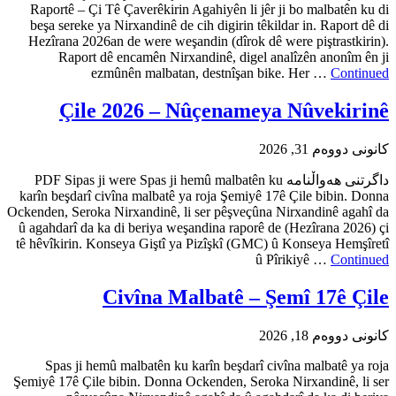
Raportê – Çi Tê Çaverêkirin A
beşa sereke ya Nirxandinê de c
Hezîrana 2026an de were weşan
Raport dê encamên Nirxan
ezmûnên malbatan,
Çile 2026 – N
PDF Sipas ji were Spas ji hemû malbatên
karîn beşdarî civîna malbatê ya
Ockenden, Seroka Nirxandinê, li 
û agahdarî da ka di beriya weşa
tê hêvîkirin. Konseya Giştî ya 
Civîna Mal
Spas ji hemû malbatên ku ka
Şemiyê 17ê Çile bibin. Donna Oc