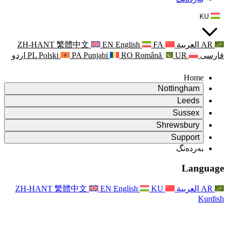
ZH-HANT
繁體中文
EN
Punjabi
PA
Polski
PL
اردو
ۆ
ۆ
Rapora Da
ۆ
یکایەتی
X
Pişt
Rapora d
P
ونی خێزان
Pişt
Rapora Ye
Piştgiri
ZH-HANT
繁體中文
EN
Xizmet
Pişt
یانی و دەوروبەری