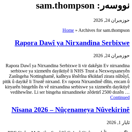
sam.th
H
Rapora Dawî ya 
Rapora Dawî ya Nirxandina Serb
serbixwe ya xizmetên dayikt
Zanîngeha Nottinghamê, kalîtey
pitik û dayikê li Trustê nirxand. 
kiryarên bingehîn ên vê nirxand
vedihewîne. Li ser bingeha n
Nîsana 2026 – Nû