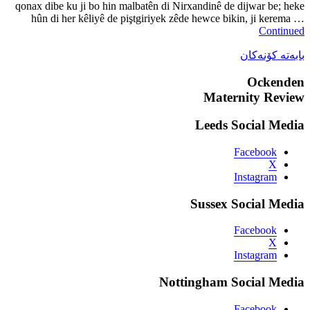
qonax dibe ku ji bo hin malbatê
hûn di her kêliyê de piştgir