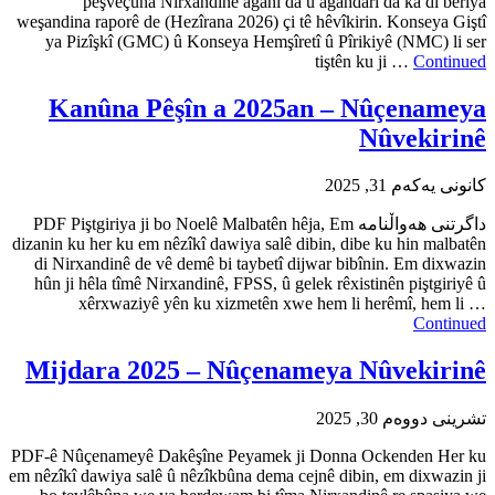
pêşveçûna Nirxandinê a
weşandina raporê de (Hezîrana 20
ya Pizîşkî (GMC) û Konseya 
Kanûna Pêşîn a 
PDF Piştgiriya ji bo Noelê Malbatên hêja,
dizanin ku her ku em nêzîkî dawiy
di Nirxandinê de vê demê bi t
hûn ji hêla tîmê Nirxandinê, FP
xêrxwaziyê yên ku xizm
Mijdara 2025 – Nû
PDF-ê Nûçenameyê Dakêşîne Pe
em nêzîkî dawiya salê û nêzîkbûna