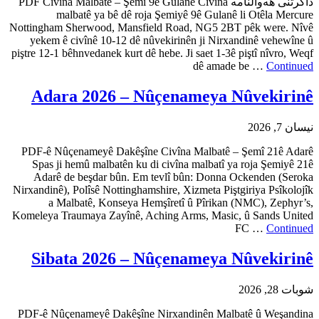
PDF Civîna Malbatê – Şemî 9ê Gulanê Civî
malbatê ya bê dê roja 
Nottingham Sherwood, Mansfiel
yekem ê civînê 10-12 dê nûv
piştre 12-1 bêhnvedanek kurt dê h
Adara 2026 – Nû
PDF-ê Nûçenameyê Dakêşîne 
Spas ji hemû malbatên ku di
Adarê de beşdar bûn. Em t
Nirxandinê), Polîsê Nottinghamsh
a Malbatê, Konseya Hemş
Komeleya Traumaya Zayînê, Ach
Sibata 2026 – N
PDF-ê Nûçenameyê Dakêşîne N