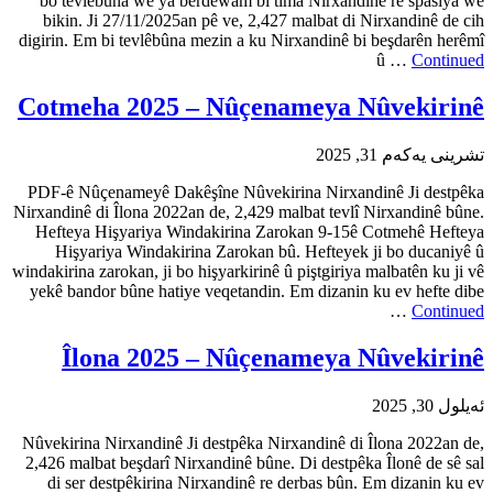
bo tevlêbûna we ya berdewam
bikin. Ji 27/11/2025an pê ve,
digirin. Em bi tevlêbûna mezin 
Cotmeha 2025 – Nû
PDF-ê Nûçenameyê Dakêşîne Nû
Nirxandinê di Îlona 2022an de, 2
Hefteya Hişyariya Windakiri
Hişyariya Windakirina Zaro
windakirina zarokan, ji bo hişyark
yekê bandor bûne hatiye veqeta
Îlona 2025 – N
Nûvekirina Nirxandinê Ji destpê
2,426 malbat beşdarî Nirxandinê
di ser destpêkirina Nirxandi