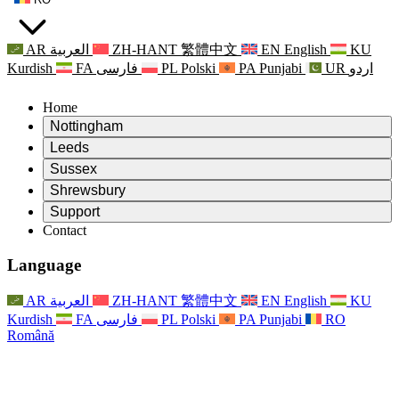
AR
العربية
ZH-HANT
繁體中文
EN
English
KU
Kurdish
FA
فارسی
PL
Polski
PA
Punjabi
UR
اردو
Home
Nottingham
Review
Leeds
Președintele revizuirii
Review
Sussex
Echipa independentă de evaluare
Președintele revizuirii
Review
Shrewsbury
Termeni de referință
Echipa independentă de evaluare
Președintele revizuirii
Raportul final al evaluării independente
Review
Support
Termeni de referință
Echipa independentă de evaluare
Întrebări frecvente
Termeni de referință pentru revizuirea maternității
Contact
Leeds
Contact
Termeni de referință
Contact
Anunţuri
For Families
Servicii regionale Leeds
Contact
For Families
Reports
Sprijin psihologic pentru familii
Nottingham
Language
For Families
Procesul de feedback al familiei
Raportul final al evaluării independente
Actualizări pentru familii
Serviciul de asistență psihologică familială
Sprijin psihologic pentru familii
Ultimele actualizări
Primul raport al evaluării independente
Evenimente
Sprijin în caz de criză în domeniul sănătății mintale
Actualizări pentru familii
AR
العربية
ZH-HANT
繁體中文
EN
English
KU
Buletine informative
For Families
For Staff
Servicii regionale Nottingham
Evenimente
Kurdish
FA
فارسی
PL
Polski
PA
Punjabi
RO
Renunțare
Actualizări
Sprijin pentru personal
National
For Staff
Română
Evenimente
Vocile personalului
Sepsis Charities
Sprijin pentru personal
Sprijin psihologic pentru familii
Suport pentru cancer în timpul și în jurul sarcinii
Vocile personalului
For Staff
Organizații de consiliere profesională
Sprijin pentru personal
Organizațiile naționale pentru pierderea copilului