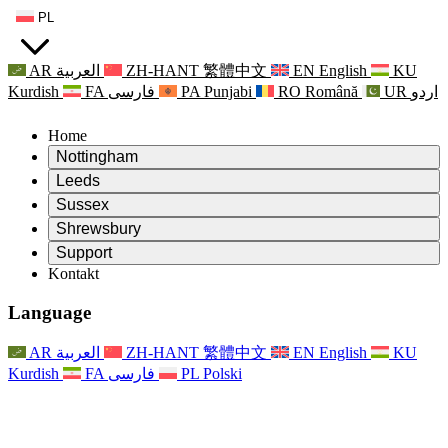
PL
AR
العربية
ZH-HANT
繁體中文
EN
English
KU
Kurdish
FA
فارسی
PA
Punjabi
RO
Română
UR
اردو
Home
Nottingham
Review
Leeds
Przewodniczący Przeglądu
Review
Sussex
Niezależny zespół recenzentów
Przewodniczący Przeglądu
Review
Shrewsbury
Zakres uprawnień
Niezależny zespół recenzentów
Przewodniczący Przeglądu
Raport końcowy z niezależnego przeglądu
Review
Support
Zakres wymagań i obowiązków
Niezależny zespół recenzentów
Często zadawane pytania
Zakres zadań w zakresie oceny macierzyństwa
Kontakt
Leeds
Kontakt
Zakres uprawnień
Kontakt
Anonsy
For Families
Usługi regionalne Leeds
Kontakt
For Families
Reports
Wsparcie psychologiczne dla rodzin
Nottingham
Language
For Families
Proces przekazywania informacji zwrotnych przez rodzinę
Raport końcowy z niezależnego przeglądu
Aktualizacje dla rodzin
Rodzinna Służba Wsparcia Psychologicznego
Wsparcie psychologiczne dla rodzin
Najnowsze informacje
Pierwszy raport z niezależnego przeglądu
Zdarzenia
Wsparcie w sytuacjach kryzysowych związanych ze
Aktualizacje dla rodzin
AR
العربية
ZH-HANT
繁體中文
EN
English
KU
Biuletyny informacyjne
For Families
For Staff
zdrowiem psychicznym
Zdarzenia
Kurdish
FA
فارسی
PL
Polski
Opt Out
Aktualizacje
Wsparcie dla personelu
Usługi regionalne Nottingham
For Staff
Zdarzenia
Głosy personelu
National
Wsparcie dla personelu
Wsparcie psychologiczne dla rodzin
Organizacje charytatywne zajmujące się sepsą
Głosy personelu
For Staff
Wsparcie onkologiczne w czasie ciąży i wokół niej
Wsparcie dla personelu