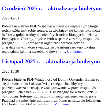
Grudzień 2025 r. – aktualizacja biuletynu
2025-12-31
Pobierz newsletter PDF Wsparcie w okresie świątecznym Drogie
rodziny,Zdajemy sobie sprawę, że zbliżający się koniec roku może
być szczególnie trudny dla niektórych rodzin biorących udział w
Przeglądzie. Chcemy, abyście czuli wsparcie ze strony zespołu ds.
przeglądu, FPSS oraz wielu organizacji wspierających i
charytatywnych, które świadczą swoje usługi zarówno lokalnie,
regionalnie, jak i na szczeblu krajowym. …
Continued
Listopad 2025 r. – aktualizacja biuletynu
2025-11-30
Pobierz biuletyn PDF Wiadomość od Donny Ockenden Zbliżając
się do końca roku i okresu świątecznego, chcielibyśmy
podziękować za nieustające zaangażowanie w prace zespołu ds.
przeglądu. Na dzień 27.11.2025 r. w Przeglądzie wzięło udział 2
427 rodzin. Jesteśmy dumni z ogromnego zaangażowania, jakie
Przegląd przyniósł interesariuszom zarówno na szczeblu lokalnym,
jak i krajowym, i już zaczęliśmy …
Continued