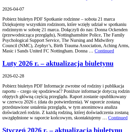
2026-04-07
Pobierz biuletyn PDF Spotkanie rodzinne – sobota 21 marca
Dziękujemy wszystkim rodzinom, które wzięły udział w spotkaniu
rodzinnym w sobotę 21 marca. Dołączyli do nas: Donna Ockenden
(przewodnicząca przeglądu), Nottinghamshire Police, The Family
Psychological Support Service, The Nursing and Midwifery
Council (NMC), Zephyr’s, Birth Trauma Association, Aching Arms,
Masic i Sands United FC Nottingham. Donna …
Continued
Luty 2026 r. – aktualizacja biuletynu
2026-02-28
Pobierz biuletyn PDF Informacje zwrotne od rodziny i publikacja
raportu – czego się spodziewać? Poniższe informacje dotyczą rodzin
objętych główną częścią przeglądu. Raport zostanie opublikowany
w czerwcu 2026 r. (data do potwierdzenia). W raporcie zostaną
przedstawione ustalenia przeglądu, w tym anonimowa analiza
doświadczeń rodzin. Z każdą rodziną, której doświadczenia zostaną
uwzględnione w raporcie końcowym, skontaktujemy …
Continued
Styczeń 2026 r. – aktualizacja biuletynu