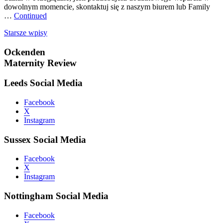
dowolnym momencie, skontaktuj się z naszym biurem lub Family
…
Continued
Nawigacja
Starsze wpisy
po
Ockenden
wpisach
Maternity Review
Leeds Social Media
Facebook
X
Instagram
Sussex Social Media
Facebook
X
Instagram
Nottingham Social Media
Facebook