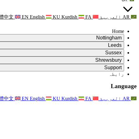
AR
العربية
FA
Kurdish
KU
English
EN
體中文
Home
Nottingham
Review
Leeds
جائزہ کے چیئرمین
Review
Sussex
آزاد جائزہ ٹیم
جائزہ کے چیئرمین
Review
Shrewsbury
حوالہ جات کی شرائط
آزاد جائزہ ٹیم
جائزہ کے چیئرمین
Review
آزاد جائزہ کی حتمی رپورٹ
Support
حوالہ کی شرائط
آزاد جائزہ ٹیم
اکثر پوچھے گئے سوالات
زچگی کے جائزے کے لئے حوالہ کی شرائط
Leeds
رابطہ
رابطہ
حوالہ جات کی شرائط
رابطہ
اعلانات
For Families
علاقائی خدمات لیڈز
رابطہ
For Families
Reports
Nottingham
خاندانوں کے لیے نفسیاتی معاونت
Language
For Families
فیملی فیڈ بیک کا عمل
آزاد جائزہ کی حتمی رپورٹ
فیملیز کے لیے اپڈیٹس
خاندانی نفسیاتی مدد کی خدمت
خاندانوں کے لیے نفسیاتی معاونت
تازہ ترین اپ ڈیٹس
آزاد جائزہ کی پہلی رپورٹ
واقعات
دماغی صحت کے بحران کی حمایت
خاندانوں کے لئے تازہ ترین معلومات
AR
العربية
FA
Kurdish
KU
English
EN
體中文
خبرنامے
For Families
For Staff
علاقائی خدمات ناٹنگھم
واقعات
اپڈیٹس
آپٹ آؤٹ کریں۔
National
عملے کے لئے مدد
For Staff
واقعات
اسٹاف وائسز
سیپسس چیریٹیز
عملے کے لئے مدد
خاندانوں کے لیے نفسیاتی معاونت
حمل کے دوران اور اس کے آس پاس کینسر کی مدد
اسٹاف وائسز
For Staff
پیشہ ورانہ مشاورتی تنظیمیں
عملے کے لئے مدد
بچوں کے ضیاع کی قومی تنظیمیں
Other
جب کسی بچے کو معذوری ہو تو خاندانوں کی مدد