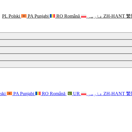
繁
ZH-HANT
فارسی
Română
RO
Punjabi
PA
Polski
PL
繁
ZH-HANT
فارسی
UR
Română
RO
Punjabi
PA
ski