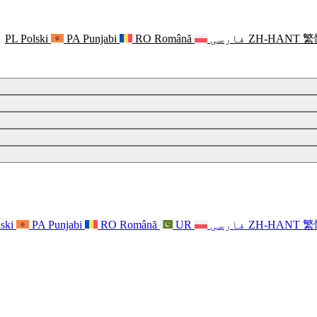
繁
ZH-HANT
فارسی
Română
RO
Punjabi
PA
Polski
PL
繁
ZH-HANT
فارسی
UR
Română
RO
Punjabi
PA
ski