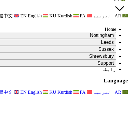
AR
العربية
FA
Kurdish
KU
English
EN
體中文
Home
Nottingham
Review
Leeds
جائزہ کے چیئرمین
Review
Sussex
آزاد جائزہ ٹیم
جائزہ کے چیئرمین
Review
Shrewsbury
حوالہ جات کی شرائط
آزاد جائزہ ٹیم
جائزہ کے چیئرمین
Review
آزاد جائزہ کی حتمی رپورٹ
Support
حوالہ کی شرائط
آزاد جائزہ ٹیم
اکثر پوچھے گئے سوالات
زچگی کے جائزے کے لئے حوالہ کی شرائط
Leeds
رابطہ
رابطہ
حوالہ جات کی شرائط
رابطہ
اعلانات
For Families
علاقائی خدمات لیڈز
رابطہ
For Families
Reports
Nottingham
خاندانوں کے لیے نفسیاتی معاونت
Language
For Families
فیملی فیڈ بیک کا عمل
آزاد جائزہ کی حتمی رپورٹ
فیملیز کے لیے اپڈیٹس
خاندانی نفسیاتی مدد کی خدمت
خاندانوں کے لیے نفسیاتی معاونت
تازہ ترین اپ ڈیٹس
آزاد جائزہ کی پہلی رپورٹ
واقعات
دماغی صحت کے بحران کی حمایت
خاندانوں کے لئے تازہ ترین معلومات
AR
العربية
FA
Kurdish
KU
English
EN
體中文
خبرنامے
For Families
For Staff
علاقائی خدمات ناٹنگھم
واقعات
اپڈیٹس
آپٹ آؤٹ کریں۔
National
عملے کے لئے مدد
For Staff
واقعات
اسٹاف وائسز
سیپسس چیریٹیز
عملے کے لئے مدد
خاندانوں کے لیے نفسیاتی معاونت
حمل کے دوران اور اس کے آس پاس کینسر کی مدد
اسٹاف وائسز
For Staff
پیشہ ورانہ مشاورتی تنظیمیں
عملے کے لئے مدد
بچوں کے ضیاع کی قومی تنظیمیں
Other
جب کسی بچے کو معذوری ہو تو خاندانوں کی مدد