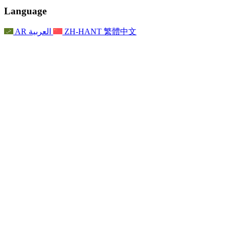
聯繫
For Families
聯繫
Reports
Nottingham
Language
For Families
家庭心理支持
For Families
獨立審查的最終報告
家庭心理支援服務
家庭回饋流程
家庭更新
家庭心理支持
獨立審查報告的首次報告
心理健康危機支援
AR
العربية
ZH-HANT
繁體中文
最新消息
事件
家庭更新
For Families
諾丁漢區域服務
電子報
For Staff
事件
更新
National
退出
員工支援
For Staff
敗血症慈善機構
事件
員工之聲
員工支援
懷孕期間和懷孕前後的癌症支援
家庭心理支持
員工之聲
專業諮詢機構
For Staff
全國嬰兒丟失組織
員工支援
為兒童殘疾時的家庭提供支援
Other
全國兄弟姐妹支援
GMC與NMC
全國喪親援助
基於信仰的喪親支援
對於父親