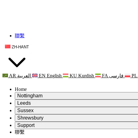
聯繫
ZH-HANT
AR
العربية
EN
English
KU
Kurdish
FA
فارسی
PL
Home
Nottingham
Review
Leeds
評審主席
Review
Sussex
獨立審核小組
評審主席
Review
Shrewsbury
職權範圍
獨立審核小組
評審主席
Review
Support
獨立審查最終報告
職權範圍
獨立審核小組
產科複查的職權範圍
Leeds
聯繫
常見問題
聯繫
職權範圍
公告
利茲地區服務