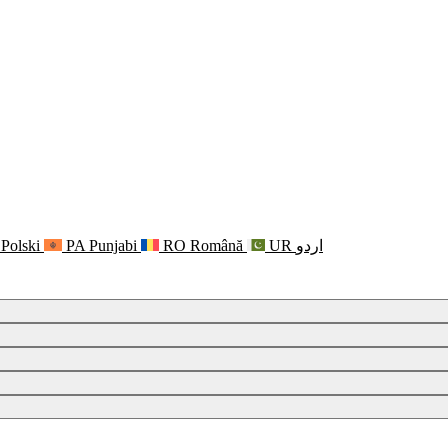
Polski
PA
Punjabi
RO
Română
UR
اردو