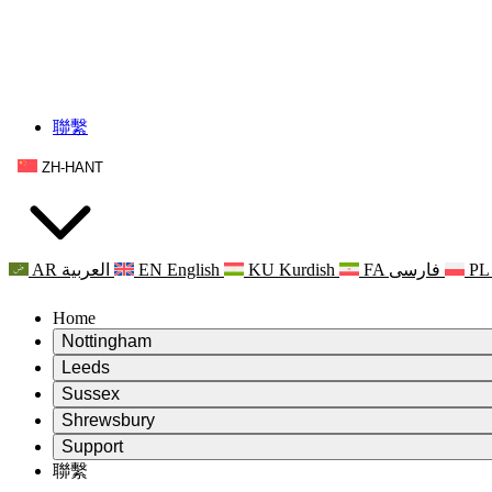
聯繫
ZH-HANT
AR
العربية
EN
English
KU
Kurdish
FA
فارسی
PL
Home
Nottingham
Review
Leeds
評審主席
Review
Sussex
獨立審核小組
評審主席
Review
Shrewsbury
職權範圍
獨立審核小組
評審主席
Review
Support
獨立審查最終報告
職權範圍
獨立審核小組
產科複查的職權範圍
Leeds
聯繫
常見問題
聯繫
職權範圍
公告
利茲地區服務