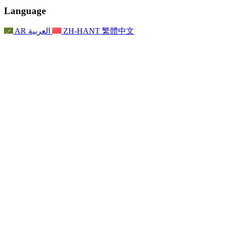
聯繫
For Families
聯繫
Reports
Nottingham
Language
For Families
家庭心理支持
For Families
獨立審查的最終報告
家庭心理支援服務
家庭回饋流程
家庭更新
家庭心理支持
獨立審查報告的首次報告
心理健康危機支援
AR
العربية
ZH-HANT
繁體中文
最新消息
事件
家庭更新
For Families
諾丁漢區域服務
電子報
For Staff
事件
更新
National
退出
員工支援
For Staff
敗血症慈善機構
事件
員工之聲
員工支援
懷孕期間和懷孕前後的癌症支援
家庭心理支持
員工之聲
專業諮詢機構
For Staff
全國嬰兒丟失組織
員工支援
為兒童殘疾時的家庭提供支援
Other
全國兄弟姐妹支援
GMC與NMC
全國喪親援助
基於信仰的喪親支援
對於父親