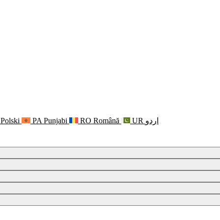
Polski
PA
Punjabi
RO
Română
UR
اردو