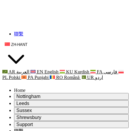
聯繫
ZH-HANT
AR
العربية
EN
English
KU
Kurdish
FA
فارسی
PL
Polski
PA
Punjabi
RO
Română
UR
اردو
Home
Nottingham
Review
Leeds
評審主席
Review
Sussex
獨立審核小組
評審主席
Review
Shrewsbury
職權範圍
獨立審核小組
評審主席
Review
Support
獨立審查最終報告
職權範圍
獨立審核小組
產科複查的職權範圍
Leeds
聯繫