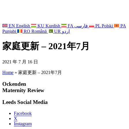
EN
English
KU
Kurdish
FA
فارسی
PL
Polski
PA
Punjabi
RO
Română
UR
اردو
家庭更新 – 2021年7月
2021 年 7 月 16 日
Home
»
家庭更新 – 2021年7月
Ockenden
Maternity Review
Leeds Social Media
Facebook
X
Instagram