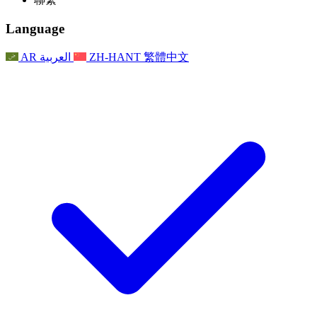
常見問題
聯繫
職權範圍
公告
利茲地區服務
聯繫
For Families
聯繫
Reports
Nottingham
Language
For Families
家庭心理支持
For Families
獨立審查的最終報告
家庭心理支援服務
家庭回饋流程
家庭更新
家庭心理支持
獨立審查報告的首次報告
心理健康危機支援
AR
العربية
ZH-HANT
繁體中文
最新消息
事件
家庭更新
For Families
諾丁漢區域服務
電子報
For Staff
事件
更新
National
退出
員工支援
For Staff
敗血症慈善機構
事件
員工之聲
員工支援
懷孕期間和懷孕前後的癌症支援
家庭心理支持
員工之聲
專業諮詢機構
For Staff
全國嬰兒丟失組織
員工支援
為兒童殘疾時的家庭提供支援
Other
全國兄弟姐妹支援
GMC與NMC
全國喪親援助
基於信仰的喪親支援
對於父親