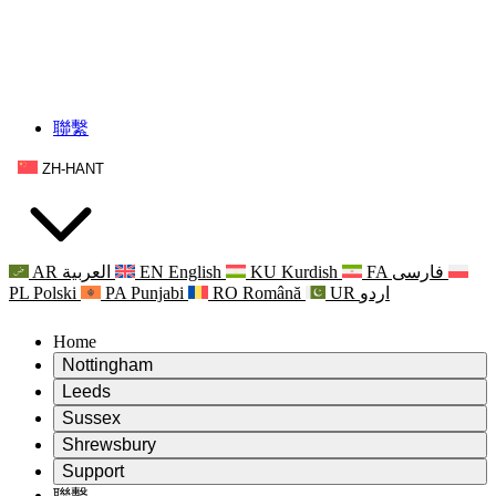
聯繫
ZH-HANT
AR
العربية
EN
English
KU
Kurdish
FA
فارسی
PL
Polski
PA
Punjabi
RO
Română
UR
اردو
Home
Nottingham
Review
Leeds
評審主席
Review
Sussex
獨立審核小組
評審主席
Review
Shrewsbury
職權範圍
獨立審核小組
評審主席
Review
Support
獨立審查最終報告
職權範圍
獨立審核小組
產科複查的職權範圍
Leeds
聯繫