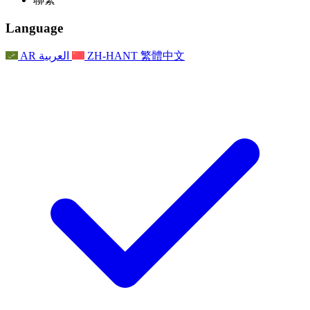
常見問題
聯繫
職權範圍
公告
利茲地區服務
聯繫
For Families
聯繫
Reports
Nottingham
Language
For Families
家庭心理支持
For Families
獨立審查的最終報告
家庭心理支援服務
家庭回饋流程
家庭更新
家庭心理支持
獨立審查報告的首次報告
心理健康危機支援
AR
العربية
ZH-HANT
繁體中文
最新消息
事件
家庭更新
For Families
諾丁漢區域服務
電子報
For Staff
事件
更新
National
退出
員工支援
For Staff
敗血症慈善機構
事件
員工之聲
員工支援
懷孕期間和懷孕前後的癌症支援
家庭心理支持
員工之聲
專業諮詢機構
For Staff
全國嬰兒丟失組織
員工支援
為兒童殘疾時的家庭提供支援
Other
全國兄弟姐妹支援
GMC與NMC
全國喪親援助
基於信仰的喪親支援
對於父親