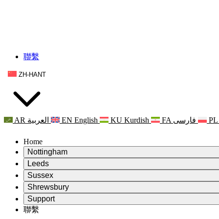
聯繫
ZH-HANT
AR
العربية
EN
English
KU
Kurdish
FA
فارسی
PL
Home
Nottingham
Review
Leeds
評審主席
Review
Sussex
獨立審核小組
評審主席
Review
Shrewsbury
職權範圍
獨立審核小組
評審主席
Review
Support
獨立審查最終報告
職權範圍
獨立審核小組
產科複查的職權範圍
Leeds
聯繫
常見問題
聯繫
職權範圍
公告
利茲地區服務