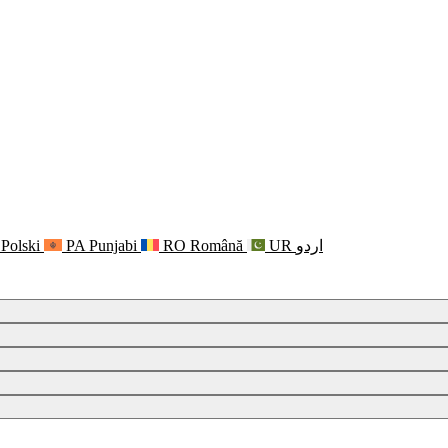
Polski
PA
Punjabi
RO
Română
UR
اردو