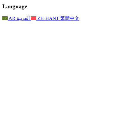
聯繫
For Families
聯繫
Reports
Nottingham
Language
For Families
家庭心理支持
For Families
獨立審查的最終報告
家庭心理支援服務
家庭回饋流程
家庭更新
家庭心理支持
獨立審查報告的首次報告
心理健康危機支援
AR
العربية
ZH-HANT
繁體中文
最新消息
事件
家庭更新
For Families
諾丁漢區域服務
電子報
For Staff
事件
更新
National
退出
員工支援
For Staff
敗血症慈善機構
事件
員工之聲
員工支援
懷孕期間和懷孕前後的癌症支援
家庭心理支持
員工之聲
專業諮詢機構
For Staff
全國嬰兒丟失組織
員工支援
為兒童殘疾時的家庭提供支援
Other
全國兄弟姐妹支援
GMC與NMC
全國喪親援助
基於信仰的喪親支援
對於父親