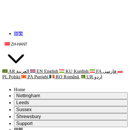
聯繫
ZH-HANT
AR
العربية
EN
English
KU
Kurdish
FA
فارسی
PL
Polski
PA
Punjabi
RO
Română
UR
اردو
Home
Nottingham
Review
Leeds
評審主席
Review
Sussex
獨立審核小組
評審主席
Review
Shrewsbury
職權範圍
獨立審核小組
評審主席
Review
Support
獨立審查最終報告
職權範圍
獨立審核小組
產科複查的職權範圍
Leeds
聯繫