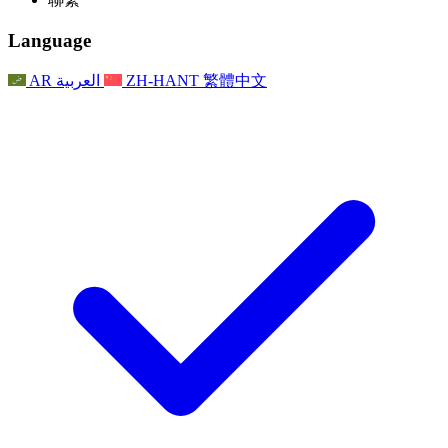
常見問題
聯繫
職權範圍
公告
利茲地區服務
聯繫
For Families
聯繫
Reports
Nottingham
Language
For Families
家庭心理支持
For Families
獨立審查的最終報告
家庭心理支援服務
家庭回饋流程
家庭更新
家庭心理支持
獨立審查報告的首次報告
心理健康危機支援
AR
العربية
ZH-HANT
繁體中文
最新消息
事件
家庭更新
For Families
諾丁漢區域服務
電子報
For Staff
事件
更新
National
退出
員工支援
For Staff
敗血症慈善機構
事件
員工之聲
員工支援
懷孕期間和懷孕前後的癌症支援
家庭心理支持
員工之聲
專業諮詢機構
For Staff
全國嬰兒丟失組織
員工支援
為兒童殘疾時的家庭提供支援
Other
全國兄弟姐妹支援
GMC與NMC
全國喪親援助
基於信仰的喪親支援
對於父親