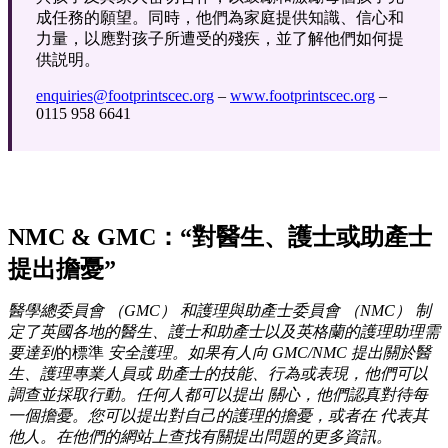
成任務的願望。同時，他們為家庭提供知識、信心和
力量，以應對孩子所遭受的殘疾，並了解他們如何提
供説明。
enquiries@footprintscec.org
–
www.footprintscec.org
–
0115 958 6641
NMC & GMC：“對醫生、護士或助產士
提出擔憂”
醫學總委員會 （GMC） 和護理與助產士委員會 （NMC） 制
定了
英國各地的醫生、護士和助產士以及英格蘭的護理助理需
要達到
的標準
安全護理。如果有人向 GMC/NMC 提出關於醫
生、護理專業人員或
助產士的技能、行為或表現，他們可以
調查並採取行動。任何人都可以提出
關心，他們認真對待每
一個擔憂。您可以提出對自己的護理的擔憂，或者在
代表其
他人。在他們的網站上查找有關提出問題的更多資訊。