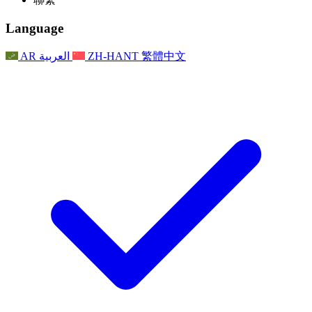
常見問題
聯繫
職權範圍
公告
利茲地區服務
聯繫
For Families
聯繫
Reports
Nottingham
Language
For Families
家庭心理支持
For Families
獨立審查的最終報告
家庭心理支援服務
家庭回饋流程
家庭更新
家庭心理支持
獨立審查報告的首次報告
心理健康危機支援
AR
العربية
ZH-HANT
繁體中文
最新消息
事件
家庭更新
For Families
諾丁漢區域服務
電子報
For Staff
事件
更新
National
退出
員工支援
For Staff
敗血症慈善機構
事件
員工之聲
員工支援
懷孕期間和懷孕前後的癌症支援
家庭心理支持
員工之聲
專業諮詢機構
For Staff
全國嬰兒丟失組織
員工支援
為兒童殘疾時的家庭提供支援
Other
全國兄弟姐妹支援
GMC與NMC
全國喪親援助
基於信仰的喪親支援
對於父親