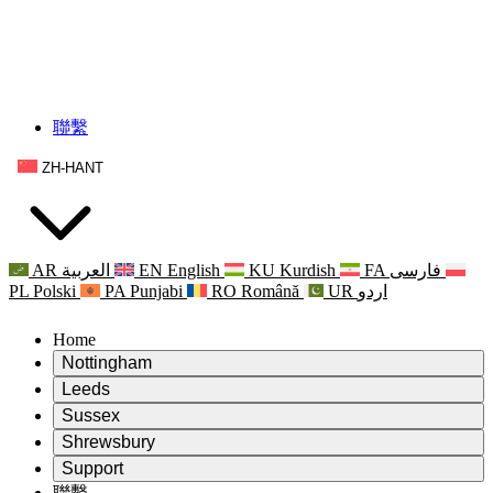
聯繫
ZH-HANT
AR
العربية
EN
English
KU
Kurdish
FA
فارسی
PL
Polski
PA
Punjabi
RO
Română
UR
اردو
Home
Nottingham
Review
Leeds
評審主席
Review
Sussex
獨立審核小組
評審主席
Review
Shrewsbury
職權範圍
獨立審核小組
評審主席
Review
Support
獨立審查最終報告
職權範圍
獨立審核小組
產科複查的職權範圍
Leeds
聯繫