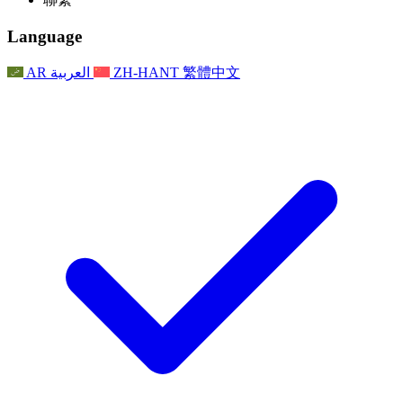
常見問題
聯繫
職權範圍
公告
利茲地區服務
聯繫
For Families
聯繫
Reports
Nottingham
Language
For Families
家庭心理支持
For Families
獨立審查的最終報告
家庭心理支援服務
家庭回饋流程
家庭更新
家庭心理支持
獨立審查報告的首次報告
心理健康危機支援
AR
العربية
ZH-HANT
繁體中文
最新消息
事件
家庭更新
For Families
諾丁漢區域服務
電子報
For Staff
事件
更新
National
退出
員工支援
For Staff
敗血症慈善機構
事件
員工之聲
員工支援
懷孕期間和懷孕前後的癌症支援
家庭心理支持
員工之聲
專業諮詢機構
For Staff
全國嬰兒丟失組織
員工支援
為兒童殘疾時的家庭提供支援
Other
全國兄弟姐妹支援
GMC與NMC
全國喪親援助
基於信仰的喪親支援
對於父親