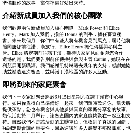
準備聽你的故事，當你準備好站出來時。
介紹新成員加入我們的核心團隊
我們歡迎兩位新成員加入核心團隊：Mark Power 和 Ellice
Henry。Mark 加入我們，擔任 Donna 的副手，擔任審查秘
書。未來幾個月，你們中有些人將有機會見到馬克，屆時他將
陪同唐娜前往諾丁漢旅行。Ellice Henry 擔任傳播與參與主
管。Ellice 將定期前往諾丁漢，期待與家庭見面並與您合作。
遺憾的是，我們要告別前任傳播與參與主管 Caitlin，她現在在
利茲展開新職涯。我們感謝凱特琳過去幾年的支持，感謝她協
助並塑造這次審查，並與諾丁漢地區的許多人互動。
即將到來的家庭聚會
我們下一次家庭聚會將於6月15日星期六在諾丁漢市中心舉
行。如果你覺得自己準備好一起來，我們隨時歡迎你。當天將
提供茶點，您也有機會與其他參與審查的家庭分享您的故事。
類似活動於二月舉行，讓審查團內的家庭能夠聚在一起互相支
持。雖然我們不是該活動的主辦單位，但收到了真誠的回饋，
強調定期會議的重要性，因為這讓許多人感覺不那麼孤單，也