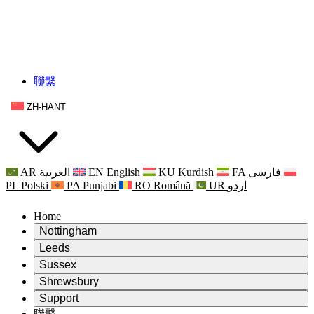
聯繫
ZH-HANT
AR
العربية
EN
English
KU
Kurdish
FA
فارسی
PL
Polski
PA
Punjabi
RO
Română
UR
اردو
Home
Nottingham
Review
Leeds
評審主席
Review
Sussex
獨立審核小組
評審主席
Review
Shrewsbury
職權範圍
獨立審核小組
評審主席
Review
Support
獨立審查最終報告
職權範圍
獨立審核小組
產科複查的職權範圍
Leeds
聯繫