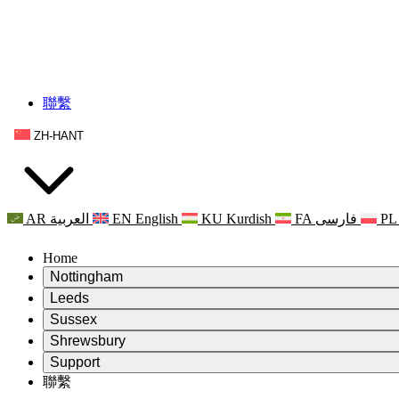
聯繫
ZH-HANT
AR
العربية
EN
English
KU
Kurdish
FA
فارسی
PL
Home
Nottingham
Review
Leeds
評審主席
Review
Sussex
獨立審核小組
評審主席
Review
Shrewsbury
職權範圍
獨立審核小組
評審主席
Review
Support
獨立審查最終報告
職權範圍
獨立審核小組
產科複查的職權範圍
Leeds
聯繫
常見問題
聯繫
職權範圍
公告
利茲地區服務