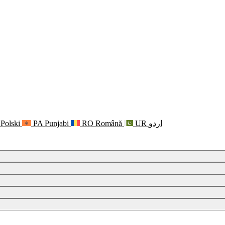
Polski
PA
Punjabi
RO
Română
UR
اردو