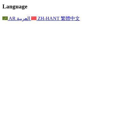
聯繫
For Families
聯繫
Reports
Nottingham
Language
For Families
家庭心理支持
For Families
獨立審查的最終報告
家庭心理支援服務
家庭回饋流程
家庭更新
家庭心理支持
獨立審查報告的首次報告
心理健康危機支援
AR
العربية
ZH-HANT
繁體中文
最新消息
事件
家庭更新
For Families
諾丁漢區域服務
電子報
For Staff
事件
更新
National
退出
員工支援
For Staff
敗血症慈善機構
事件
員工之聲
員工支援
懷孕期間和懷孕前後的癌症支援
家庭心理支持
員工之聲
專業諮詢機構
For Staff
全國嬰兒丟失組織
員工支援
為兒童殘疾時的家庭提供支援
Other
全國兄弟姐妹支援
GMC與NMC
全國喪親援助
基於信仰的喪親支援
對於父親