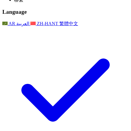
常見問題
聯繫
職權範圍
公告
利茲地區服務
聯繫
For Families
聯繫
Reports
Nottingham
Language
For Families
家庭心理支持
For Families
獨立審查的最終報告
家庭心理支援服務
家庭回饋流程
家庭更新
家庭心理支持
獨立審查報告的首次報告
心理健康危機支援
AR
العربية
ZH-HANT
繁體中文
最新消息
事件
家庭更新
For Families
諾丁漢區域服務
電子報
For Staff
事件
更新
National
退出
員工支援
For Staff
敗血症慈善機構
事件
員工之聲
員工支援
懷孕期間和懷孕前後的癌症支援
家庭心理支持
員工之聲
專業諮詢機構
For Staff
全國嬰兒丟失組織
員工支援
為兒童殘疾時的家庭提供支援
Other
全國兄弟姐妹支援
GMC與NMC
全國喪親援助
基於信仰的喪親支援
對於父親