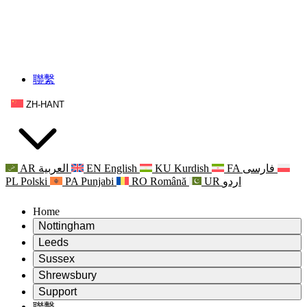
聯繫
ZH-HANT
AR
العربية
EN
English
KU
Kurdish
FA
فارسی
PL
Polski
PA
Punjabi
RO
Română
UR
اردو
Home
Nottingham
Review
Leeds
評審主席
Review
Sussex
獨立審核小組
評審主席
Review
Shrewsbury
職權範圍
獨立審核小組
評審主席
Review
Support
獨立審查最終報告
職權範圍
獨立審核小組
產科複查的職權範圍
Leeds
聯繫