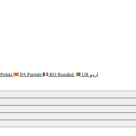
Polski
PA
Punjabi
RO
Română
UR
اردو