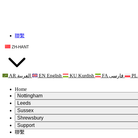
聯繫
ZH-HANT
AR
العربية
EN
English
KU
Kurdish
FA
فارسی
PL
Home
Nottingham
Review
Leeds
評審主席
Review
Sussex
獨立審核小組
評審主席
Review
Shrewsbury
職權範圍
獨立審核小組
評審主席
Review
Support
獨立審查最終報告
職權範圍
獨立審核小組
產科複查的職權範圍
Leeds
聯繫
常見問題
聯繫
職權範圍
公告
利茲地區服務