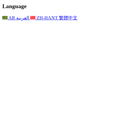
聯繫
For Families
聯繫
Reports
Nottingham
Language
For Families
家庭心理支持
For Families
獨立審查的最終報告
家庭心理支援服務
家庭回饋流程
家庭更新
家庭心理支持
獨立審查報告的首次報告
心理健康危機支援
AR
العربية
ZH-HANT
繁體中文
最新消息
事件
家庭更新
For Families
諾丁漢區域服務
電子報
For Staff
事件
更新
National
退出
員工支援
For Staff
敗血症慈善機構
事件
員工之聲
員工支援
懷孕期間和懷孕前後的癌症支援
家庭心理支持
員工之聲
專業諮詢機構
For Staff
全國嬰兒丟失組織
員工支援
為兒童殘疾時的家庭提供支援
Other
全國兄弟姐妹支援
GMC與NMC
全國喪親援助
基於信仰的喪親支援
對於父親