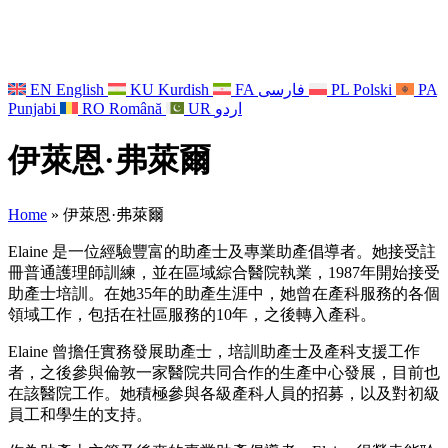
EN
English
KU
Kurdish
FA
فارسی
PL
Polski
PA
Punjabi
RO
Română
UR
اردو
伊萊恩·弗萊爾
Home
»
伊萊恩·弗萊爾
Elaine 是一位經驗豐富的助產士及專業助產倡導者。她接受註
冊普通護理師訓練，並在區域綜合醫院執業，1987年開始接受
助產士培訓。在她35年的助產生涯中，她曾在產科服務的各個
領域工作，包括在社區服務的10年，之後轉入產科。
Elaine 曾擔任實務發展助產士，培訓助產士及產科支援工作
者，之後參與倫敦一家醫院共同合作的生產中心發展，目前也
在該醫院工作。她積極參與各級產科人員的招募，以及對初級
員工和學生的支持。