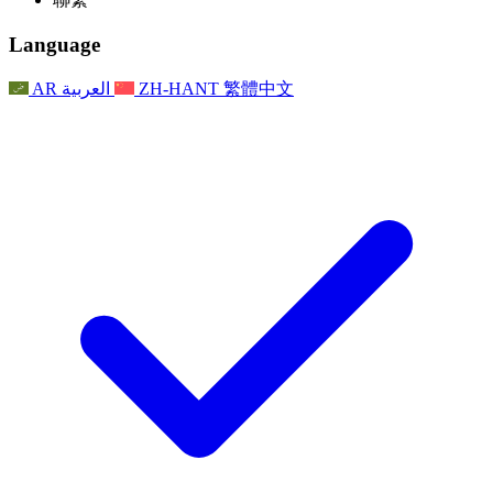
常見問題
聯繫
職權範圍
公告
利茲地區服務
聯繫
For Families
聯繫
Reports
Nottingham
Language
For Families
家庭心理支持
For Families
獨立審查的最終報告
家庭心理支援服務
家庭回饋流程
家庭更新
家庭心理支持
獨立審查報告的首次報告
心理健康危機支援
AR
العربية
ZH-HANT
繁體中文
最新消息
事件
家庭更新
For Families
諾丁漢區域服務
電子報
For Staff
事件
更新
National
退出
員工支援
For Staff
敗血症慈善機構
事件
員工之聲
員工支援
懷孕期間和懷孕前後的癌症支援
家庭心理支持
員工之聲
專業諮詢機構
For Staff
全國嬰兒丟失組織
員工支援
為兒童殘疾時的家庭提供支援
Other
全國兄弟姐妹支援
GMC與NMC
全國喪親援助
基於信仰的喪親支援
對於父親