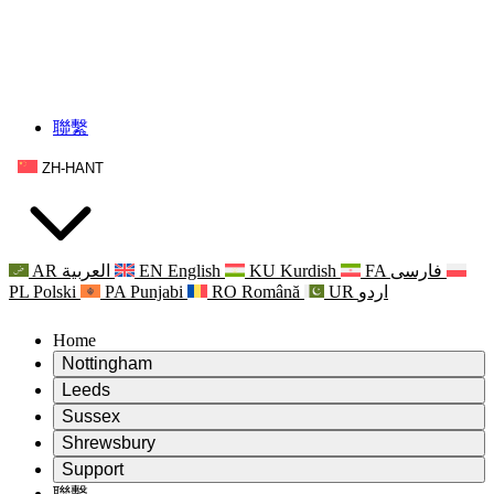
聯繫
ZH-HANT
AR
العربية
EN
English
KU
Kurdish
FA
فارسی
PL
Polski
PA
Punjabi
RO
Română
UR
اردو
Home
Nottingham
Review
Leeds
評審主席
Review
Sussex
獨立審核小組
評審主席
Review
Shrewsbury
職權範圍
獨立審核小組
評審主席
Review
Support
獨立審查最終報告
職權範圍
獨立審核小組
產科複查的職權範圍
Leeds
聯繫