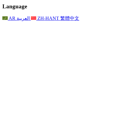
聯繫
For Families
聯繫
Reports
Nottingham
Language
For Families
家庭心理支持
For Families
獨立審查的最終報告
家庭心理支援服務
家庭回饋流程
家庭更新
家庭心理支持
獨立審查報告的首次報告
心理健康危機支援
AR
العربية
ZH-HANT
繁體中文
最新消息
事件
家庭更新
For Families
諾丁漢區域服務
電子報
For Staff
事件
更新
National
退出
員工支援
For Staff
敗血症慈善機構
事件
員工之聲
員工支援
懷孕期間和懷孕前後的癌症支援
家庭心理支持
員工之聲
專業諮詢機構
For Staff
全國嬰兒丟失組織
員工支援
為兒童殘疾時的家庭提供支援
Other
全國兄弟姐妹支援
GMC與NMC
全國喪親援助
基於信仰的喪親支援
對於父親