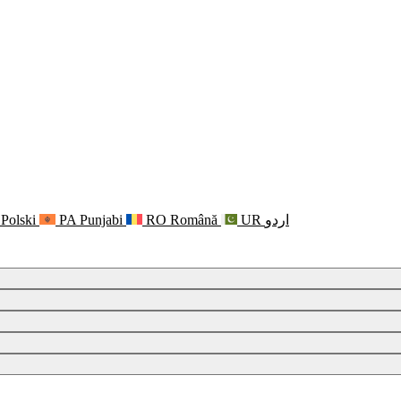
Polski
PA
Punjabi
RO
Română
UR
اردو