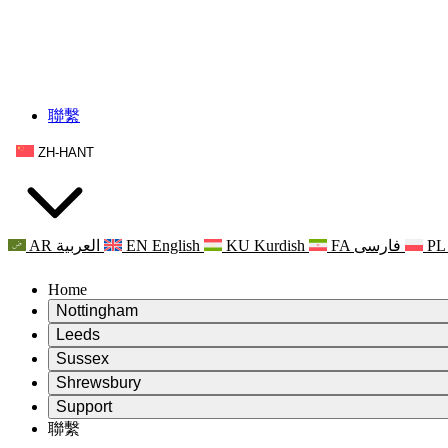
聯繫
ZH-HANT
AR
العربية
EN
English
KU
Kurdish
FA
فارسی
PL
Home
Nottingham
Review
Leeds
評審主席
Review
Sussex
獨立審核小組
評審主席
Review
Shrewsbury
職權範圍
獨立審核小組
評審主席
Review
Support
獨立審查最終報告
職權範圍
獨立審核小組
產科複查的職權範圍
Leeds
聯繫
常見問題
聯繫
職權範圍
公告
利茲地區服務