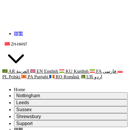
聯繫
ZH-HANT
AR
العربية
EN
English
KU
Kurdish
FA
فارسی
PL
Polski
PA
Punjabi
RO
Română
UR
اردو
Home
Nottingham
Review
Leeds
評審主席
Review
Sussex
獨立審核小組
評審主席
Review
Shrewsbury
職權範圍
獨立審核小組
評審主席
Review
Support
獨立審查最終報告
職權範圍
獨立審核小組
產科複查的職權範圍
Leeds
聯繫