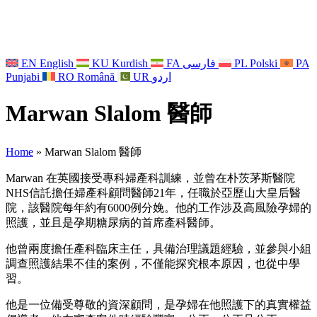
EN
English
KU
Kurdish
FA
فارسی
PL
Polski
PA
Punjabi
RO
Română
UR
اردو
Marwan Slalom 醫師
Home
»
Marwan Slalom 醫師
Marwan 在英國接受專科婦產科訓練，並曾在朴茨茅斯醫院
NHS信託擔任婦產科顧問醫師21年，任職於亞歷山大皇后醫
院，該醫院每年約有6000例分娩。他的工作涉及高風險孕婦的
照護，並且是孕期糖尿病的首席產科醫師。
他曾兩度擔任產科臨床主任，具備治理議題經驗，並參與小組
調查照護結果不佳的案例，不僅能探究根本原因，也從中學
習。
他是一位備受尊敬的資深顧問，是孕婦在他照護下的真實權益