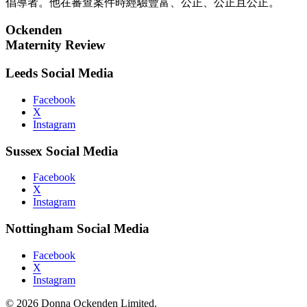
倡導者。他在審查案件時經驗豐富、公正、公正且公正。
Ockenden
Maternity Review
Leeds Social Media
Facebook
X
Instagram
Sussex Social Media
Facebook
X
Instagram
Nottingham Social Media
Facebook
X
Instagram
© 2026 Donna Ockenden Limited.