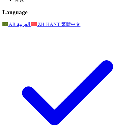
常見問題
聯繫
職權範圍
公告
利茲地區服務
聯繫
For Families
聯繫
Reports
Nottingham
Language
For Families
家庭心理支持
For Families
獨立審查的最終報告
家庭心理支援服務
家庭回饋流程
家庭更新
家庭心理支持
獨立審查報告的首次報告
心理健康危機支援
AR
العربية
ZH-HANT
繁體中文
最新消息
事件
家庭更新
For Families
諾丁漢區域服務
電子報
For Staff
事件
更新
National
退出
員工支援
For Staff
敗血症慈善機構
事件
員工之聲
員工支援
懷孕期間和懷孕前後的癌症支援
家庭心理支持
員工之聲
專業諮詢機構
For Staff
全國嬰兒丟失組織
員工支援
為兒童殘疾時的家庭提供支援
Other
全國兄弟姐妹支援
GMC與NMC
全國喪親援助
基於信仰的喪親支援
對於父親