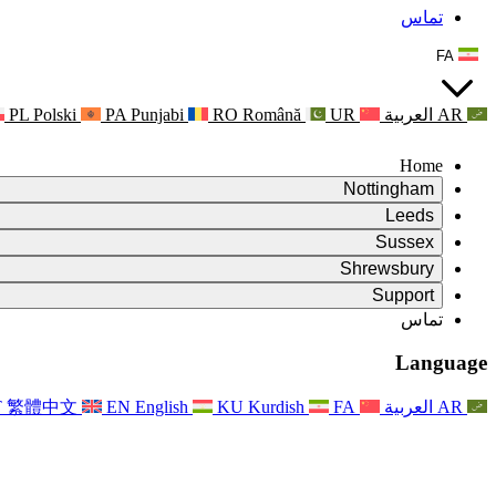
تماس
FA
AR
العربية
UR
Română
RO
Punjabi
PA
Polski
PL
Home
Nottingham
Review
Leeds
رئیس بررسی
Review
Sussex
تیم بررسی مستقل
رئیس بررسی
Review
Shrewsbury
شرایط مرجع
تیم بررسی مستقل
رئیس بررسی
Review
Support
گزارش نهایی بررسی مستقل
شرایط مرجع
تیم بررسی مستقل
شرح وظایف برای بررسی زایمان
سوالات متداول
Leeds
تماس
تماس
شرایط مرجع
اطلاعیه ها
تماس
خدمات منطقه‌ای لیدز
For Families
تماس
Reports
For Families
Nottingham
Language
حمایت روانی از خانواده‌ها
For Families
گزارش نهایی بررسی مستقل
فرآیند بازخورد خانواده
خدمات پشتیبانی روانشناختی خانواده
به‌روزرسانی‌ها برای خانواده‌ها
حمایت روانی از خانواده‌ها
اولین گزارش از نشریه ایندیپندنت ریویو
آخرین به‌روزرسانی‌ها
پشتیبانی بحران سلامت روان
رویدادها
AR
العربية
FA
Kurdish
KU
English
EN
繁體中文
T
به روز رسانی برای خانواده ها
For Families
خبرنامه‌ها
خدمات منطقه‌ای ناتینگهام
For Staff
رویدادها
به‌روزرسانی‌ها
انصراف
National
پشتیبانی از کارکنان
For Staff
رویدادها
خیریه‌های سپسیس
صدای کارکنان
پشتیبانی از کارکنان
حمایت روانی از خانواده‌ها
حمایت از سرطان در دوران بارداری و پیرامون آن
صدای کارکنان