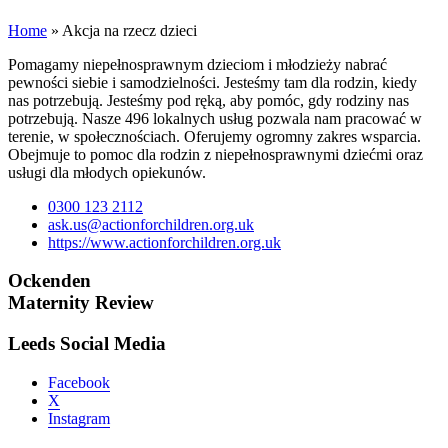
Home
»
Akcja na rzecz dzieci
Pomagamy niepełnosprawnym dzieciom i młodzieży nabrać
pewności siebie i samodzielności. Jesteśmy tam dla rodzin, kiedy
nas potrzebują. Jesteśmy pod ręką, aby pomóc, gdy rodziny nas
potrzebują. Nasze 496 lokalnych usług pozwala nam pracować w
terenie, w społecznościach. Oferujemy ogromny zakres wsparcia.
Obejmuje to pomoc dla rodzin z niepełnosprawnymi dziećmi oraz
usługi dla młodych opiekunów.
0300 123 2112
ask.us@actionforchildren.org.uk
https://www.actionforchildren.org.uk
Ockenden
Maternity Review
Leeds Social Media
Facebook
X
Instagram