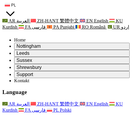
PL
AR
العربية
ZH-HANT
繁體中文
EN
English
KU
Kurdish
FA
فارسی
PA
Punjabi
RO
Română
UR
اردو
Home
Nottingham
Review
Leeds
Przewodniczący Przeglądu
Review
Sussex
Niezależny zespół recenzentów
Przewodniczący Przeglądu
Review
Shrewsbury
Zakres uprawnień
Niezależny zespół recenzentów
Przewodniczący Przeglądu
Raport końcowy z niezależnego przeglądu
Review
Support
Zakres wymagań i obowiązków
Niezależny zespół recenzentów
Często zadawane pytania
Zakres zadań w zakresie oceny macierzyństwa
Kontakt
Leeds
Kontakt
Zakres uprawnień
Kontakt
Anonsy
For Families
Usługi regionalne Leeds
Kontakt
For Families
Reports
Wsparcie psychologiczne dla rodzin
Nottingham
Language
For Families
Proces przekazywania informacji zwrotnych przez rodzinę
Raport końcowy z niezależnego przeglądu
Aktualizacje dla rodzin
Rodzinna Służba Wsparcia Psychologicznego
Wsparcie psychologiczne dla rodzin
Najnowsze informacje
Pierwszy raport z niezależnego przeglądu
Zdarzenia
Wsparcie w sytuacjach kryzysowych związanych ze
Aktualizacje dla rodzin
AR
العربية
ZH-HANT
繁體中文
EN
English
KU
Biuletyny informacyjne
For Families
For Staff
zdrowiem psychicznym
Zdarzenia
Kurdish
FA
فارسی
PL
Polski
Opt Out
Aktualizacje
Wsparcie dla personelu
Usługi regionalne Nottingham
For Staff
Zdarzenia
Głosy personelu
National
Wsparcie dla personelu
Wsparcie psychologiczne dla rodzin
Organizacje charytatywne zajmujące się sepsą
Głosy personelu
For Staff
Wsparcie onkologiczne w czasie ciąży i wokół niej
Wsparcie dla personelu