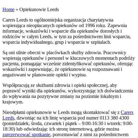
Home
»
Opiekunowie Leeds
Carers Leeds to ogólnomiejska organizacja charytatywna
wspierająca nieopłacanych opiekunów od 1996 roku. Zapewnia
informacje, wskazówki i wsparcie dla opiekunów dorosłych i
rodziców w całym Leeds, w tym za pośrednictwem linii wsparcia,
wsparcia indywidualnego, grup i wsparcia w szpitalach.
Są oni silnie obecni w placówkach służby zdrowia. Pracownicy
wspierają opiekunów i personel w kluczowych momentach podróży
pacjenta, pomagając wcześnie zidentyfikować opiekunów, oferując
wskazówki i zapewniając, że opiekunowie są rozpoznawani i
angażowani w planowanie opieki i wypisu.
Współpracują ze służbami zdrowia i opieki społecznej, aby
poprawić wyniki dla opiekunów, wykorzystując ich doświadczenia
do wpływania na pozytywne zmiany na poziomie lokalnym i
krajowym.
Nieodpłatni opiekunowie w Leeds mogą skontaktować się z
Carers
Leeds
, dzwoniąc na ich linię wsparcia pod numer 0113 380 4300
(poniedziałek, środa, czwartek i piątek – 9:00-16:30 i wtorek: 9:00-
18:30) lub odwiedzając ich stronę internetową, gdzie można
zarezerwować spotkanie
, porozmawiać z nimi za pośrednictwem