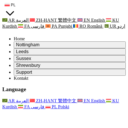
PL
AR
العربية
ZH-HANT
繁體中文
EN
English
KU
Kurdish
FA
فارسی
PA
Punjabi
RO
Română
UR
اردو
Home
Nottingham
Review
Leeds
Przewodniczący Przeglądu
Review
Sussex
Niezależny zespół recenzentów
Przewodniczący Przeglądu
Review
Shrewsbury
Zakres uprawnień
Niezależny zespół recenzentów
Przewodniczący Przeglądu
Raport końcowy z niezależnego przeglądu
Review
Support
Zakres wymagań i obowiązków
Niezależny zespół recenzentów
Często zadawane pytania
Zakres zadań w zakresie oceny macierzyństwa
Kontakt
Leeds
Kontakt
Zakres uprawnień
Kontakt
Anonsy
For Families
Usługi regionalne Leeds
Kontakt
For Families
Reports
Wsparcie psychologiczne dla rodzin
Nottingham
Language
For Families
Proces przekazywania informacji zwrotnych przez rodzinę
Raport końcowy z niezależnego przeglądu
Aktualizacje dla rodzin
Rodzinna Służba Wsparcia Psychologicznego
Wsparcie psychologiczne dla rodzin
Najnowsze informacje
Pierwszy raport z niezależnego przeglądu
Zdarzenia
Wsparcie w sytuacjach kryzysowych związanych ze
Aktualizacje dla rodzin
AR
العربية
ZH-HANT
繁體中文
EN
English
KU
Biuletyny informacyjne
For Families
For Staff
zdrowiem psychicznym
Zdarzenia
Kurdish
FA
فارسی
PL
Polski
Opt Out
Aktualizacje
Wsparcie dla personelu
Usługi regionalne Nottingham
For Staff
Zdarzenia
Głosy personelu
National
Wsparcie dla personelu
Wsparcie psychologiczne dla rodzin
Organizacje charytatywne zajmujące się sepsą
Głosy personelu
For Staff
Wsparcie onkologiczne w czasie ciąży i wokół niej
Wsparcie dla personelu