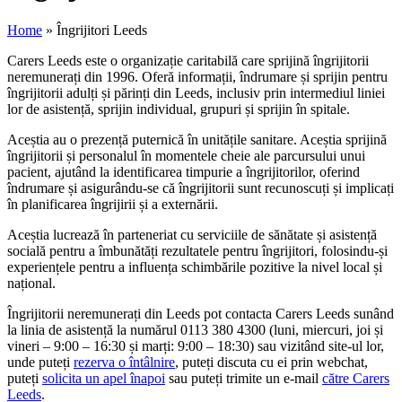
Home
»
Îngrijitori Leeds
Carers Leeds este o organizație caritabilă care sprijină îngrijitorii
neremunerați din 1996. Oferă informații, îndrumare și sprijin pentru
îngrijitorii adulți și părinți din Leeds, inclusiv prin intermediul liniei
lor de asistență, sprijin individual, grupuri și sprijin în spitale.
Aceștia au o prezență puternică în unitățile sanitare. Aceștia sprijină
îngrijitorii și personalul în momentele cheie ale parcursului unui
pacient, ajutând la identificarea timpurie a îngrijitorilor, oferind
îndrumare și asigurându-se că îngrijitorii sunt recunoscuți și implicați
în planificarea îngrijirii și a externării.
Aceștia lucrează în parteneriat cu serviciile de sănătate și asistență
socială pentru a îmbunătăți rezultatele pentru îngrijitori, folosindu-și
experiențele pentru a influența schimbările pozitive la nivel local și
național.
Îngrijitorii neremunerați din Leeds pot contacta Carers Leeds sunând
la linia de asistență la numărul 0113 380 4300 (luni, miercuri, joi și
vineri – 9:00 – 16:30 și marți: 9:00 – 18:30) sau vizitând site-ul lor,
unde puteți
rezerva o întâlnire
, puteți discuta cu ei prin webchat,
puteți
solicita un apel înapoi
sau puteți trimite un e-mail
către Carers
Leeds
.