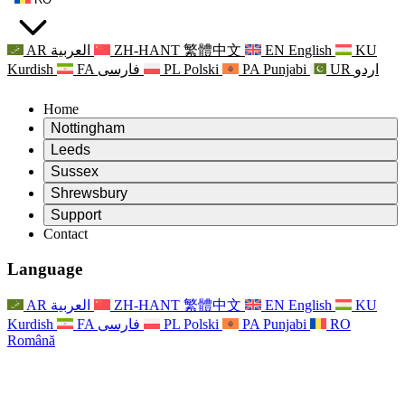
AR
العربية
ZH-HANT
繁體中文
EN
English
KU
Kurdish
FA
فارسی
PL
Polski
PA
Punjabi
UR
اردو
Home
Nottingham
Review
Leeds
Președintele revizuirii
Review
Sussex
Echipa independentă de evaluare
Președintele revizuirii
Review
Shrewsbury
Termeni de referință
Echipa independentă de evaluare
Președintele revizuirii
Raportul final al evaluării independente
Review
Support
Termeni de referință
Echipa independentă de evaluare
Întrebări frecvente
Termeni de referință pentru revizuirea maternității
Contact
Leeds
Contact
Termeni de referință
Contact
Anunţuri
For Families
Servicii regionale Leeds
Contact
For Families
Reports
Sprijin psihologic pentru familii
Nottingham
Language
For Families
Procesul de feedback al familiei
Raportul final al evaluării independente
Actualizări pentru familii
Serviciul de asistență psihologică familială
Sprijin psihologic pentru familii
Ultimele actualizări
Primul raport al evaluării independente
Evenimente
Sprijin în caz de criză în domeniul sănătății mintale
Actualizări pentru familii
AR
العربية
ZH-HANT
繁體中文
EN
English
KU
Buletine informative
For Families
For Staff
Servicii regionale Nottingham
Evenimente
Kurdish
FA
فارسی
PL
Polski
PA
Punjabi
RO
Renunțare
Actualizări
Sprijin pentru personal
National
For Staff
Română
Evenimente
Vocile personalului
Sepsis Charities
Sprijin pentru personal
Sprijin psihologic pentru familii
Suport pentru cancer în timpul și în jurul sarcinii
Vocile personalului
For Staff
Organizații de consiliere profesională
Sprijin pentru personal
Organizațiile naționale pentru pierderea copilului