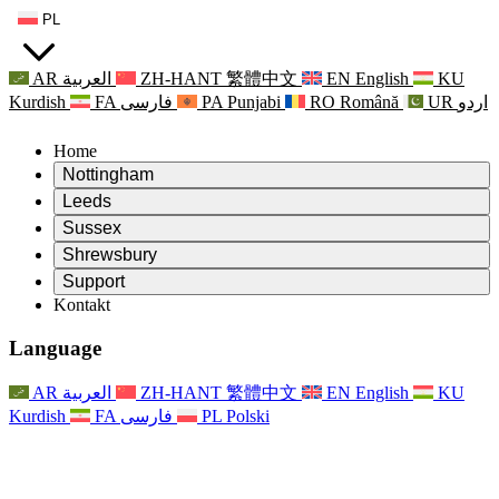
PL
AR
العربية
ZH-HANT
繁體中文
EN
English
KU
Kurdish
FA
فارسی
PA
Punjabi
RO
Română
UR
اردو
Home
Nottingham
Review
Leeds
Przewodniczący Przeglądu
Review
Sussex
Niezależny zespół recenzentów
Przewodniczący Przeglądu
Review
Shrewsbury
Zakres uprawnień
Niezależny zespół recenzentów
Przewodniczący Przeglądu
Raport końcowy z niezależnego przeglądu
Review
Support
Zakres wymagań i obowiązków
Niezależny zespół recenzentów
Często zadawane pytania
Zakres zadań w zakresie oceny macierzyństwa
Kontakt
Leeds
Kontakt
Zakres uprawnień
Kontakt
Anonsy
For Families
Usługi regionalne Leeds
Kontakt
For Families
Reports
Wsparcie psychologiczne dla rodzin
Nottingham
Language
For Families
Proces przekazywania informacji zwrotnych przez rodzinę
Raport końcowy z niezależnego przeglądu
Aktualizacje dla rodzin
Rodzinna Służba Wsparcia Psychologicznego
Wsparcie psychologiczne dla rodzin
Najnowsze informacje
Pierwszy raport z niezależnego przeglądu
Zdarzenia
Wsparcie w sytuacjach kryzysowych związanych ze
Aktualizacje dla rodzin
AR
العربية
ZH-HANT
繁體中文
EN
English
KU
Biuletyny informacyjne
For Families
For Staff
zdrowiem psychicznym
Zdarzenia
Kurdish
FA
فارسی
PL
Polski
Opt Out
Aktualizacje
Wsparcie dla personelu
Usługi regionalne Nottingham
For Staff
Zdarzenia
Głosy personelu
National
Wsparcie dla personelu
Wsparcie psychologiczne dla rodzin
Organizacje charytatywne zajmujące się sepsą
Głosy personelu
For Staff
Wsparcie onkologiczne w czasie ciąży i wokół niej
Wsparcie dla personelu