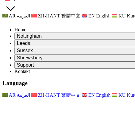
AR
العربية
ZH-HANT
繁體中文
EN
English
KU
Kur
Home
Nottingham
Review
Leeds
Przewodniczący Przeglądu
Review
Sussex
Niezależny zespół recenzentów
Przewodniczący Przeglądu
Review
Shrewsbury
Zakres uprawnień
Niezależny zespół recenzentów
Przewodniczący Przeglądu
Raport końcowy z niezależnego przeglądu
Review
Support
Zakres wymagań i obowiązków
Niezależny zespół recenzentów
Często zadawane pytania
Zakres zadań w zakresie oceny macierzyństwa
Kontakt
Leeds
Kontakt
Zakres uprawnień
Kontakt
Anonsy
For Families
Usługi regionalne Leeds
Kontakt
For Families
Reports
Wsparcie psychologiczne dla rodzin
Nottingham
Language
For Families
Proces przekazywania informacji zwrotnych przez rodzinę
Raport końcowy z niezależnego przeglądu
Aktualizacje dla rodzin
Rodzinna Służba Wsparcia Psychologicznego
Wsparcie psychologiczne dla rodzin
Najnowsze informacje
Pierwszy raport z niezależnego przeglądu
Zdarzenia
Wsparcie w sytuacjach kryzysowych związanych ze zdrowiem
Aktualizacje dla rodzin
AR
العربية
ZH-HANT
繁體中文
EN
English
KU
Kur
Biuletyny informacyjne
For Families
For Staff
Usługi regionalne Nottingham
Zdarzenia
Opt Out
Aktualizacje
Wsparcie dla personelu
National
For Staff
Zdarzenia
Głosy personelu
Organizacje charytatywne zajmujące się sepsą
Wsparcie dla personelu
Wsparcie psychologiczne dla rodzin
Wsparcie onkologiczne w czasie ciąży i wokół niej
Głosy personelu
For Staff
Organizacje doradztwa zawodowego
Wsparcie dla personelu
Krajowe organizacje zajmujące się utratą dziecka
Other
Wsparcie dla rodzin, gdy dziecko jest niepełnosprawne
GMC i NMC