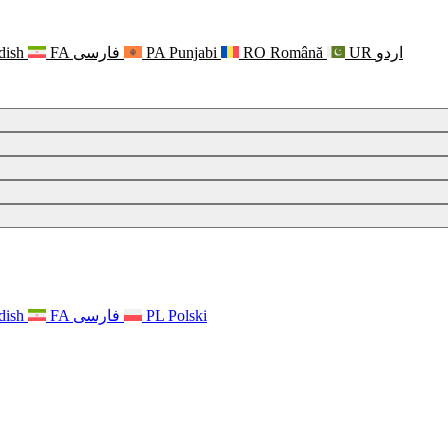
dish
FA
فارسی
PA
Punjabi
RO
Română
UR
اردو
 psychicznym
dish
FA
فارسی
PL
Polski