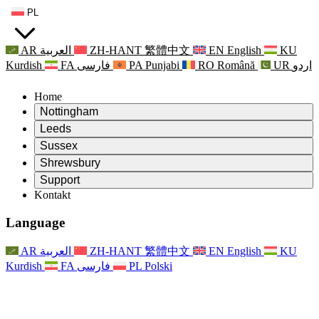
PL
AR
العربية
ZH-HANT
繁體中文
EN
English
KU
Kurdish
FA
فارسی
PA
Punjabi
RO
Română
UR
اردو
Home
Nottingham
Review
Leeds
Przewodniczący Przeglądu
Review
Sussex
Niezależny zespół recenzentów
Przewodniczący Przeglądu
Review
Shrewsbury
Zakres uprawnień
Niezależny zespół recenzentów
Przewodniczący Przeglądu
Raport końcowy z niezależnego przeglądu
Review
Support
Zakres wymagań i obowiązków
Niezależny zespół recenzentów
Często zadawane pytania
Zakres zadań w zakresie oceny macierzyństwa
Kontakt
Leeds
Kontakt
Zakres uprawnień
Kontakt
Anonsy
For Families
Usługi regionalne Leeds
Kontakt
For Families
Reports
Wsparcie psychologiczne dla rodzin
Nottingham
Language
For Families
Proces przekazywania informacji zwrotnych przez rodzinę
Raport końcowy z niezależnego przeglądu
Aktualizacje dla rodzin
Rodzinna Służba Wsparcia Psychologicznego
Wsparcie psychologiczne dla rodzin
Najnowsze informacje
Pierwszy raport z niezależnego przeglądu
Zdarzenia
Wsparcie w sytuacjach kryzysowych związanych ze
Aktualizacje dla rodzin
AR
العربية
ZH-HANT
繁體中文
EN
English
KU
Biuletyny informacyjne
For Families
For Staff
zdrowiem psychicznym
Zdarzenia
Kurdish
FA
فارسی
PL
Polski
Opt Out
Aktualizacje
Wsparcie dla personelu
Usługi regionalne Nottingham
For Staff
Zdarzenia
Głosy personelu
National
Wsparcie dla personelu
Wsparcie psychologiczne dla rodzin
Organizacje charytatywne zajmujące się sepsą
Głosy personelu
For Staff
Wsparcie onkologiczne w czasie ciąży i wokół niej
Wsparcie dla personelu