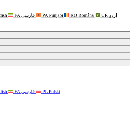
dish
FA
فارسی
PA
Punjabi
RO
Română
UR
اردو
 psychicznym
dish
FA
فارسی
PL
Polski