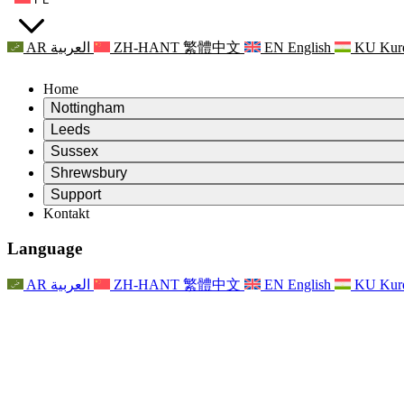
AR
العربية
ZH-HANT
繁體中文
EN
English
KU
Kur
Home
Nottingham
Review
Leeds
Przewodniczący Przeglądu
Review
Sussex
Niezależny zespół recenzentów
Przewodniczący Przeglądu
Review
Shrewsbury
Zakres uprawnień
Niezależny zespół recenzentów
Przewodniczący Przeglądu
Raport końcowy z niezależnego przeglądu
Review
Support
Zakres wymagań i obowiązków
Niezależny zespół recenzentów
Często zadawane pytania
Zakres zadań w zakresie oceny macierzyństwa
Kontakt
Leeds
Kontakt
Zakres uprawnień
Kontakt
Anonsy
For Families
Usługi regionalne Leeds
Kontakt
For Families
Reports
Wsparcie psychologiczne dla rodzin
Nottingham
Language
For Families
Proces przekazywania informacji zwrotnych przez rodzinę
Raport końcowy z niezależnego przeglądu
Aktualizacje dla rodzin
Rodzinna Służba Wsparcia Psychologicznego
Wsparcie psychologiczne dla rodzin
Najnowsze informacje
Pierwszy raport z niezależnego przeglądu
Zdarzenia
Wsparcie w sytuacjach kryzysowych związanych ze zdrowiem
Aktualizacje dla rodzin
AR
العربية
ZH-HANT
繁體中文
EN
English
KU
Kur
Biuletyny informacyjne
For Families
For Staff
Usługi regionalne Nottingham
Zdarzenia
Opt Out
Aktualizacje
Wsparcie dla personelu
National
For Staff
Zdarzenia
Głosy personelu
Organizacje charytatywne zajmujące się sepsą
Wsparcie dla personelu
Wsparcie psychologiczne dla rodzin
Wsparcie onkologiczne w czasie ciąży i wokół niej
Głosy personelu
For Staff
Organizacje doradztwa zawodowego
Wsparcie dla personelu
Krajowe organizacje zajmujące się utratą dziecka
Other
Wsparcie dla rodzin, gdy dziecko jest niepełnosprawne
GMC i NMC