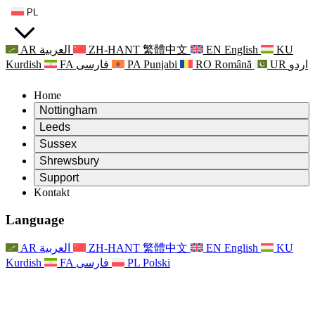
PL
AR
العربية
ZH-HANT
繁體中文
EN
English
KU
Kurdish
FA
فارسی
PA
Punjabi
RO
Română
UR
اردو
Home
Nottingham
Review
Leeds
Przewodniczący Przeglądu
Review
Sussex
Niezależny zespół recenzentów
Przewodniczący Przeglądu
Review
Shrewsbury
Zakres uprawnień
Niezależny zespół recenzentów
Przewodniczący Przeglądu
Raport końcowy z niezależnego przeglądu
Review
Support
Zakres wymagań i obowiązków
Niezależny zespół recenzentów
Często zadawane pytania
Zakres zadań w zakresie oceny macierzyństwa
Kontakt
Leeds
Kontakt
Zakres uprawnień
Kontakt
Anonsy
For Families
Usługi regionalne Leeds
Kontakt
For Families
Reports
Wsparcie psychologiczne dla rodzin
Nottingham
Language
For Families
Proces przekazywania informacji zwrotnych przez rodzinę
Raport końcowy z niezależnego przeglądu
Aktualizacje dla rodzin
Rodzinna Służba Wsparcia Psychologicznego
Wsparcie psychologiczne dla rodzin
Najnowsze informacje
Pierwszy raport z niezależnego przeglądu
Zdarzenia
Wsparcie w sytuacjach kryzysowych związanych ze
Aktualizacje dla rodzin
AR
العربية
ZH-HANT
繁體中文
EN
English
KU
Biuletyny informacyjne
For Families
For Staff
zdrowiem psychicznym
Zdarzenia
Kurdish
FA
فارسی
PL
Polski
Opt Out
Aktualizacje
Wsparcie dla personelu
Usługi regionalne Nottingham
For Staff
Zdarzenia
Głosy personelu
National
Wsparcie dla personelu
Wsparcie psychologiczne dla rodzin
Organizacje charytatywne zajmujące się sepsą
Głosy personelu
For Staff
Wsparcie onkologiczne w czasie ciąży i wokół niej
Wsparcie dla personelu