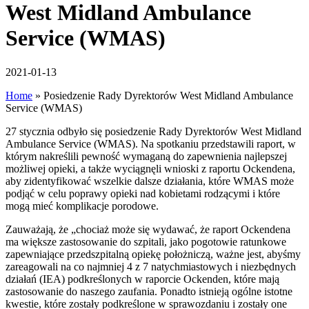
West Midland Ambulance
Service (WMAS)
2021-01-13
Home
»
Posiedzenie Rady Dyrektorów West Midland Ambulance
Service (WMAS)
27 stycznia odbyło się posiedzenie Rady Dyrektorów West Midland
Ambulance Service (WMAS). Na spotkaniu przedstawili raport, w
którym nakreślili pewność wymaganą do zapewnienia najlepszej
możliwej opieki, a także wyciągnęli wnioski z raportu Ockendena,
aby zidentyfikować wszelkie dalsze działania, które WMAS może
podjąć w celu poprawy opieki nad kobietami rodzącymi i które
mogą mieć komplikacje porodowe.
Zauważają, że „chociaż może się wydawać, że raport Ockendena
ma większe zastosowanie do szpitali, jako pogotowie ratunkowe
zapewniające przedszpitalną opiekę położniczą, ważne jest, abyśmy
zareagowali na co najmniej 4 z 7 natychmiastowych i niezbędnych
działań (IEA) podkreślonych w raporcie Ockenden, które mają
zastosowanie do naszego zaufania. Ponadto istnieją ogólne istotne
kwestie, które zostały podkreślone w sprawozdaniu i zostały one