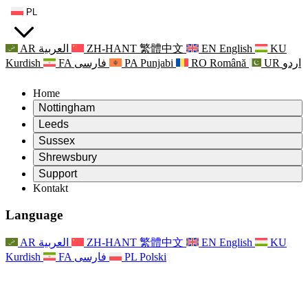
PL
AR
العربية
ZH-HANT
繁體中文
EN
English
KU
Kurdish
FA
فارسی
PA
Punjabi
RO
Română
UR
اردو
Home
Nottingham
Review
Leeds
Przewodniczący Przeglądu
Review
Sussex
Niezależny zespół recenzentów
Przewodniczący Przeglądu
Review
Shrewsbury
Zakres uprawnień
Niezależny zespół recenzentów
Przewodniczący Przeglądu
Raport końcowy z niezależnego przeglądu
Review
Support
Zakres wymagań i obowiązków
Niezależny zespół recenzentów
Często zadawane pytania
Zakres zadań w zakresie oceny macierzyństwa
Kontakt
Leeds
Kontakt
Zakres uprawnień
Kontakt
Anonsy
For Families
Usługi regionalne Leeds
Kontakt
For Families
Reports
Wsparcie psychologiczne dla rodzin
Nottingham
Language
For Families
Proces przekazywania informacji zwrotnych przez rodzinę
Raport końcowy z niezależnego przeglądu
Aktualizacje dla rodzin
Rodzinna Służba Wsparcia Psychologicznego
Wsparcie psychologiczne dla rodzin
Najnowsze informacje
Pierwszy raport z niezależnego przeglądu
Zdarzenia
Wsparcie w sytuacjach kryzysowych związanych ze
Aktualizacje dla rodzin
AR
العربية
ZH-HANT
繁體中文
EN
English
KU
Biuletyny informacyjne
For Families
For Staff
zdrowiem psychicznym
Zdarzenia
Kurdish
FA
فارسی
PL
Polski
Opt Out
Aktualizacje
Wsparcie dla personelu
Usługi regionalne Nottingham
For Staff
Zdarzenia
Głosy personelu
National
Wsparcie dla personelu
Wsparcie psychologiczne dla rodzin
Organizacje charytatywne zajmujące się sepsą
Głosy personelu
For Staff
Wsparcie onkologiczne w czasie ciąży i wokół niej
Wsparcie dla personelu